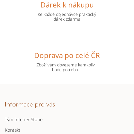
Dárek k nákupu
Ke každé objednávce praktický
dárek zdarma
Doprava po celé ČR
Zboží vám dovezeme kamkoliv
bude potřeba.
Z
á
p
Informace pro vás
a
Tým Interier Stone
t
í
Kontakt