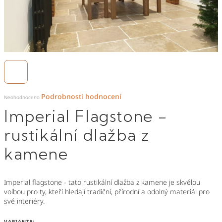
Průměrné
Podrobnosti hodnocení
hodnocení
Neohodnoceno
produktu
je
Imperial Flagstone -
0,0
z
5
hvězdiček.
rustikální dlažba z
kamene
Imperial flagstone - tato
rustikální dlažba z kamene je skvělou
volbou pro ty, kteří hledají tradiční, přírodní a odolný materiál pro
své interiéry.
VARIANTA: