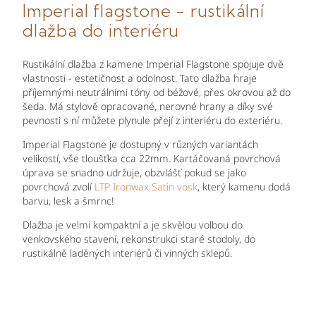
Imperial flagstone - rustikální
dlažba do interiéru
Rustikální dlažba z kamene Imperial Flagstone spojuje dvě
vlastnosti - estetičnost a odolnost. Tato dlažba hraje
příjemnými neutrálními tóny od béžové, přes okrovou až do
šeda. Má stylově opracované, nerovné hrany a díky své
pevnosti s ní můžete plynule přejí z interiéru do exteriéru.
Imperial Flagstone je dostupný v různých variantách
velikostí, vše tloušťka cca 22mm. Kartáčovaná povrchová
úprava se snadno udržuje, obzvlášť pokud se jako
povrchová zvolí
LTP Ironwax Satin vosk
, který kamenu dodá
barvu, lesk a šmrnc!
Dlažba je velmi kompaktní a je skvělou volbou do
venkovského stavení, rekonstrukci staré stodoly, do
rustikálně laděných interiérů či vinných sklepů.