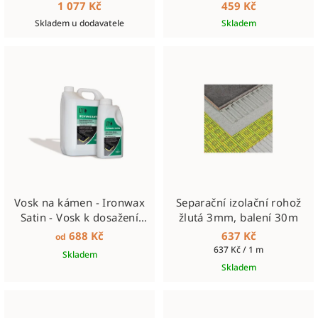
lepidlo tř. S1, Semirapid,
Fugabella Colour č. 21
1 077 Kč
459 Kč
šedé, 20kg
Skladem u dodavatele
Skladem
Vosk na kámen - Ironwax
Separační izolační rohož
Satin - Vosk k dosažení
žlutá 3mm, balení 30m
sametových tónů
688 Kč
637 Kč
od
Měrná
637 Kč / 1 m
Skladem
cena:
Skladem