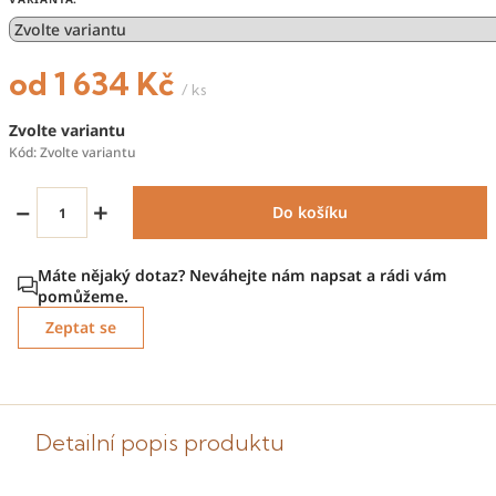
od
1 634 Kč
/ ks
Měrná
Zvolte variantu
cena:
Kód:
Zvolte variantu
−
+
Do košíku
Zeptat se
Detailní popis produktu