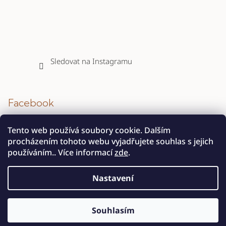
Sledovat na Instagramu
Facebook
Tento web používá soubory cookie. Dalším
procházením tohoto webu vyjadřujete souhlas s jejich
používáním.. Více informací
zde
.
Nastavení
Copyright 2026
INTERIER STONE s.r.o.
. Všechna práva
vyhrazena.
Souhlasím
Vytvořil Shoptet