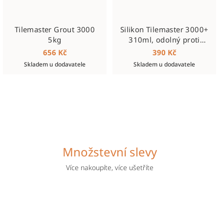
Tilemaster Grout 3000
Silikon Tilemaster 3000+
5kg
310ml, odolný proti
plísním
656 Kč
390 Kč
Skladem u dodavatele
Skladem u dodavatele
Množstevní slevy
Více nakoupíte, více ušetříte