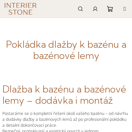
Přejít
na
obsah
Nákupn
Hledat
Přihlášení
košík
Pokládka dlažby k bazénu a
bazénové lemy
Dlažba k bazénu a bazénové
lemy – dodávka i montáž
Postaráme se o kompletní řešení okolí vašeho bazénu – od návrhu
a dodávky dlažby a bazénových lemů až po profesionální pokládku
a detailní dokončovací práce.
Bezpečný, protiskluzný a estetický povrch v jednom.