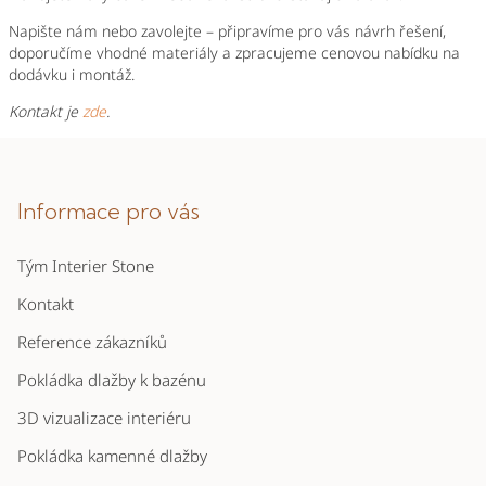
Napište nám nebo zavolejte – připravíme pro vás návrh řešení,
doporučíme vhodné materiály a zpracujeme cenovou nabídku na
dodávku i montáž.
Kontakt je
zde
.
Z
á
p
Informace pro vás
a
Tým Interier Stone
t
í
Kontakt
Reference zákazníků
Pokládka dlažby k bazénu
3D vizualizace interiéru
Pokládka kamenné dlažby