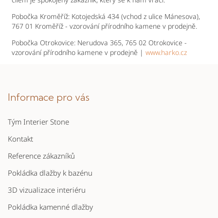
Pobočka Kroměříž: Kotojedská 434 (vchod z ulice Mánesova),
767 01 Kroměříž - vzorování přírodního kamene v prodejně.
Pobočka Otrokovice: Nerudova 365, 765 02 Otrokovice -
vzorování přírodního kamene v prodejně |
www.harko.cz
Z
á
p
Informace pro vás
a
Tým Interier Stone
t
í
Kontakt
Reference zákazníků
Pokládka dlažby k bazénu
3D vizualizace interiéru
Pokládka kamenné dlažby