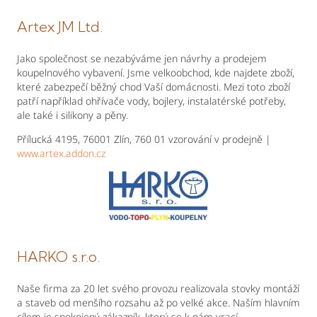
Artex JM Ltd.
Jako společnost se nezabýváme jen návrhy a prodejem
koupelnového vybavení. Jsme velkoobchod, kde najdete zboží,
které zabezpečí běžný chod Vaší domácnosti. Mezi toto zboží
patří například ohřívače vody, bojlery, instalatérské potřeby,
ale také i silikony a pěny.
Přílucká 4195, 76001 Zlín, 760 01 vzorování v prodejně |
www.artex.addon.cz
HARKO s.r.o.
Naše firma za 20 let svého provozu realizovala stovky montáží
a staveb od menšího rozsahu až po velké akce. Naším hlavním
cílem je spokojený zákazník, který se k nám vrací.