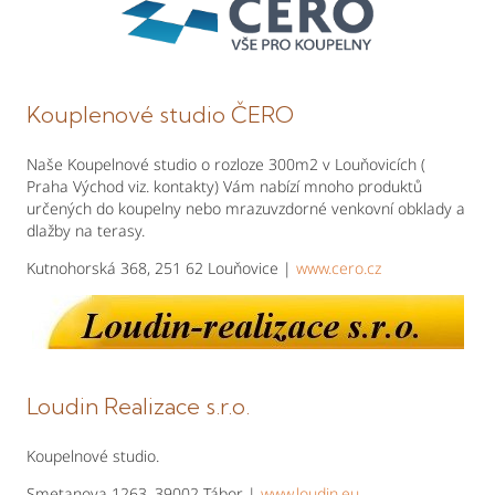
Kouplenové studio ČERO
Naše Koupelnové studio o rozloze 300m2 v Louňovicích (
Praha Východ viz. kontakty) Vám nabízí mnoho produktů
určených do koupelny nebo mrazuvzdorné venkovní obklady a
dlažby na terasy.
Kutnohorská 368, 251 62 Louňovice |
www.cero.cz
Loudin Realizace s.r.o.
Koupelnové studio.
Smetanova 1263, 39002 Tábor |
www.loudin.eu