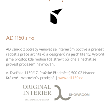
AD 1150 s.r.o.
AD vzniklo z potřeby věnovat se interiérům poctivě a přenést
radost z práce architeků a designérů na jejich klienty. Vytvořili
jsme prostor, kde mohou lidé strávit půl dne a nechat se
provést procesem navrhování.
A. Dvořáka 1150/17, Pražské Předměstí, 500 02 Hradec
Králové - vzorování v prodejně |
www.ad1150.cz