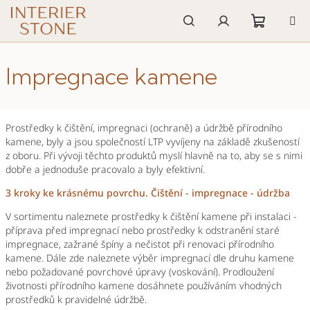
Přejít
na
obsah
Nákupn
Hledat
Přihlášení
Impregnace kamene
košík
Prostředky k čištění, impregnaci (ochraně) a údržbě přírodního
kamene, byly a jsou společností LTP vyvíjeny na základě zkušeností
z oboru. Při vývoji těchto produktů myslí hlavně na to, aby se s nimi
dobře a jednoduše pracovalo a byly efektivní.
3 kroky ke krásnému povrchu. Čištění - impregnace - údržba
V sortimentu naleznete prostředky k čištění kamene při instalaci -
příprava před impregnací nebo prostředky k odstranění staré
impregnace, zažrané špíny a nečistot při renovaci přírodního
kamene. Dále zde naleznete výběr impregnací dle druhu kamene
nebo požadované povrchové úpravy (voskování). Prodloužení
životnosti přírodního kamene dosáhnete používáním vhodných
prostředků k pravidelné údržbě.