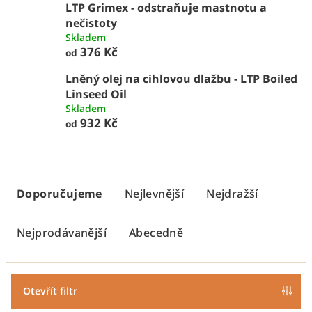
LTP Grimex - odstraňuje mastnotu a
nečistoty
Skladem
376 Kč
od
Lněný olej na cihlovou dlažbu - LTP Boiled
Linseed Oil
Skladem
932 Kč
od
Ř
a
Doporučujeme
Nejlevnější
Nejdražší
z
e
Nejprodávanější
Abecedně
n
í
p
Otevřít filtr
r