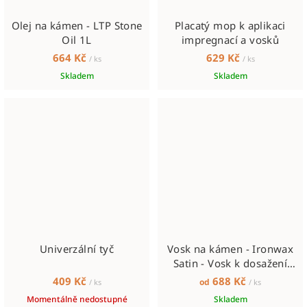
Olej na kámen - LTP Stone
Placatý mop k aplikaci
Oil 1L
impregnací a vosků
664 Kč
629 Kč
/ ks
/ ks
Skladem
Skladem
Univerzální tyč
Vosk na kámen - Ironwax
Satin - Vosk k dosažení
sametových tónů
409 Kč
688 Kč
od
/ ks
/ ks
Momentálně nedostupné
Skladem