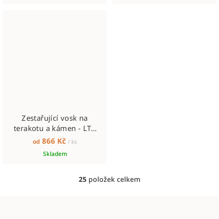
Zestařující vosk na
terakotu a kámen - LTP
Antique Wax
866 Kč
od
/ ks
Skladem
25
položek celkem
O
v
Z
l
á
á