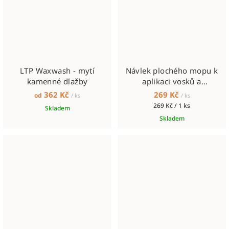
LTP Waxwash - mytí
Návlek plochého mopu k
kamenné dlažby
aplikaci vosků a
impregnací
362 Kč
269 Kč
od
/ ks
/ ks
Měrná
269 Kč / 1 ks
Skladem
cena:
Skladem