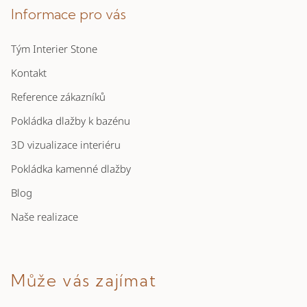
p
Informace pro vás
d
a
a
c
Tým Interier Stone
t
í
í
Kontakt
p
r
Reference zákazníků
v
Pokládka dlažby k bazénu
k
y
3D vizualizace interiéru
v
Pokládka kamenné dlažby
ý
p
Blog
i
Naše realizace
s
u
Může vás zajímat