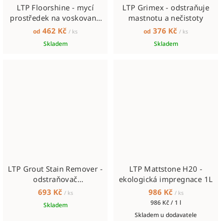
LTP Floorshine - mycí
LTP Grimex - odstraňuje
prostředek na voskované
mastnotu a nečistoty
podlahy
462 Kč
376 Kč
od
od
/ ks
/ ks
Skladem
Skladem
LTP Grout Stain Remover -
LTP Mattstone H20 -
odstraňovač
ekologická impregnace 1L
cementového povlaku
693 Kč
986 Kč
/ ks
/ ks
Měrná
986 Kč / 1 l
Skladem
cena:
Skladem u dodavatele