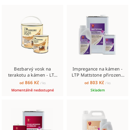
V
o
ý
d
p
u
i
k
s
t
p
ů
r
o
Bezbarvý vosk na
Impregance na kámen -
d
terakotu a kámen - LTP
LTP Mattstone přirozené
u
Clear Wax
odstíny
866 Kč
803 Kč
od
od
/ ks
/ ks
k
Momentálně nedostupné
Skladem
t
ů