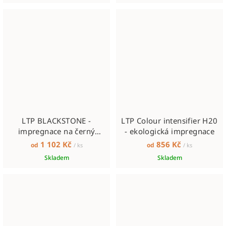
LTP BLACKSTONE -
LTP Colour intensifier H20
impregnace na černý
- ekologická impregnace
přírodní kámen
1 102 Kč
856 Kč
od
od
/ ks
/ ks
Skladem
Skladem