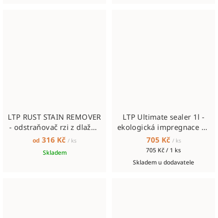
LTP RUST STAIN REMOVER
LTP Ultimate sealer 1l -
- odstraňovač rzi z dlažby
ekologická impregnace na
a kamene
kámen a beton
316 Kč
705 Kč
od
/ ks
/ ks
Měrná
705 Kč / 1 ks
Skladem
cena:
Skladem u dodavatele