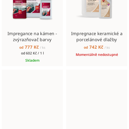
Impregance na kámen -
Impregnace keramické a
zvýrazňovač barvy
porcelánové dlažby
777 Kč
742 Kč
od
od
/ ks
/ ks
Měrná
od 602 Kč / 1 l
Momentálně nedostupné
cena:
Skladem