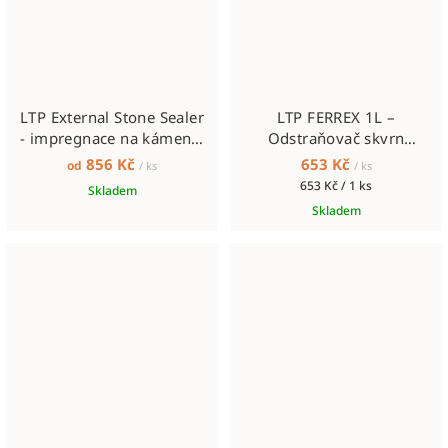
LTP External Stone Sealer
LTP FERREX 1L –
- impregnace na kámen v
Odstraňovač skvrn
exteriéru
způsobených oxidací
856 Kč
653 Kč
od
/ ks
/ ks
železa
Měrná
653 Kč / 1 ks
Skladem
cena:
Skladem