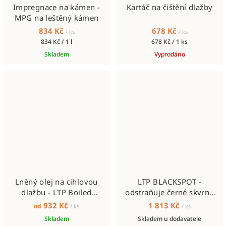
Impregnace na kámen -
Kartáč na čištění dlažby
MPG na leštěný kámen
834 Kč
678 Kč
/ ks
/ ks
Měrná
Měrná
834 Kč / 1 l
678 Kč / 1 ks
cena:
cena:
Skladem
Vyprodáno
Lněný olej na cihlovou
LTP BLACKSPOT -
dlažbu - LTP Boiled
odstraňuje černé skvrny
Linseed Oil
5l
932 Kč
1 813 Kč
od
/ ks
/ ks
Skladem
Skladem u dodavatele