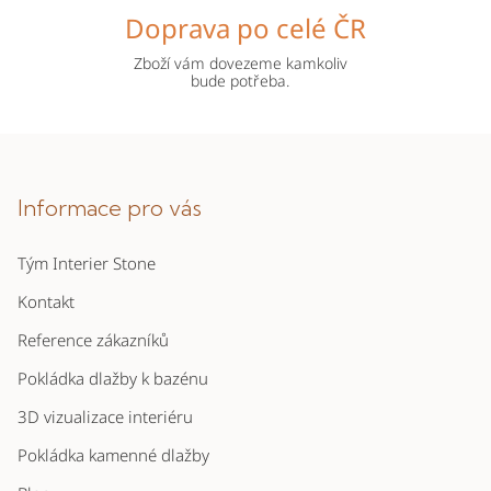
Doprava po celé ČR
Zboží vám dovezeme kamkoliv
bude potřeba.
Z
á
p
Informace pro vás
a
Tým Interier Stone
t
í
Kontakt
Reference zákazníků
Pokládka dlažby k bazénu
3D vizualizace interiéru
Pokládka kamenné dlažby