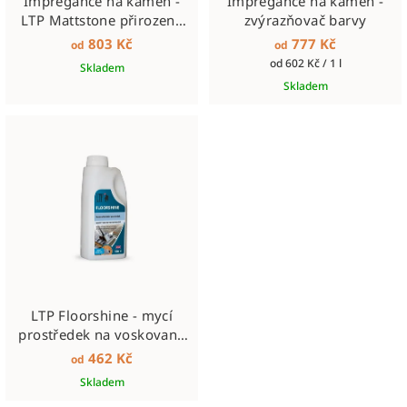
Impregance na kámen -
Impregance na kámen -
LTP Mattstone přirozené
zvýrazňovač barvy
odstíny
803 Kč
777 Kč
od
od
Měrná
od 602 Kč / 1 l
Skladem
cena:
Skladem
LTP Floorshine - mycí
prostředek na voskované
podlahy
462 Kč
od
Skladem