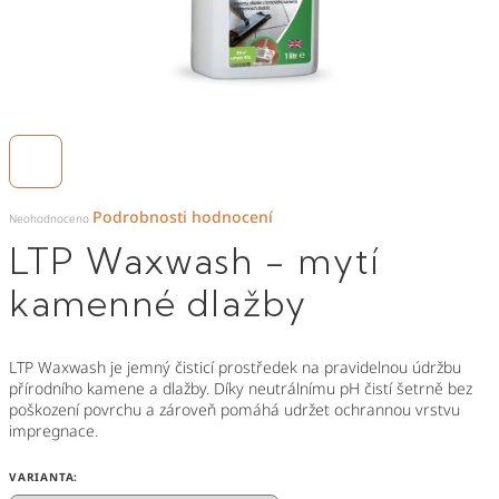
Průměrné
Podrobnosti hodnocení
hodnocení
Neohodnoceno
produktu
je
LTP Waxwash - mytí
0,0
z
5
hvězdiček.
kamenné dlažby
LTP Waxwash je jemný čisticí prostředek na pravidelnou údržbu
přírodního kamene a dlažby. Díky neutrálnímu pH čistí šetrně bez
poškození povrchu a zároveň pomáhá udržet ochrannou vrstvu
impregnace.
VARIANTA: