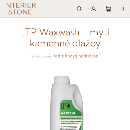
Přejít
na
obsah
Nákupn
Hledat
Přihlášení
LTP Waxwash - mytí
košík
kamenné dlažby
Průměrné
Podrobnosti hodnocení
hodnocení
Neohodnoceno
produktu
je
0,0
z
5
hvězdiček.