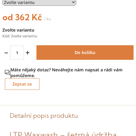
od
362 Kč
/ ks
Měrná
Zvolte variantu
cena:
Kód:
Zvolte variantu
−
+
Do košíku
Zeptat se
Detailní popis produktu
LTP Waxwash – šetrná údržba