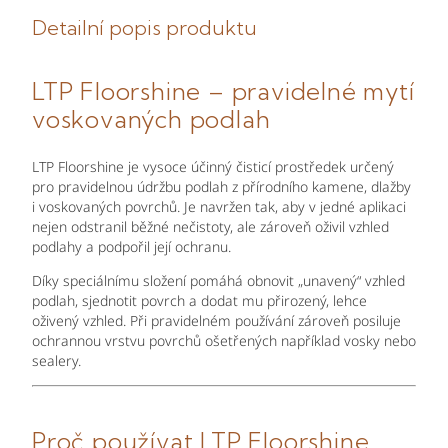
Detailní popis produktu
LTP Floorshine – pravidelné mytí
voskovaných podlah
LTP Floorshine je vysoce účinný čisticí prostředek určený
pro pravidelnou údržbu podlah z přírodního kamene, dlažby
i voskovaných povrchů. Je navržen tak, aby v jedné aplikaci
nejen odstranil běžné nečistoty, ale zároveň oživil vzhled
podlahy a podpořil její ochranu.
Díky speciálnímu složení pomáhá obnovit „unavený“ vzhled
podlah, sjednotit povrch a dodat mu přirozený, lehce
oživený vzhled. Při pravidelném používání zároveň posiluje
ochrannou vrstvu povrchů ošetřených například vosky nebo
sealery.
Proč používat LTP Floorshine