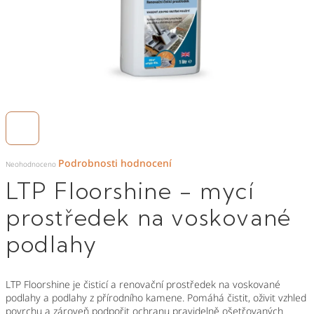
Průměrné
Podrobnosti hodnocení
hodnocení
Neohodnoceno
produktu
je
LTP Floorshine - mycí
0,0
z
5
hvězdiček.
prostředek na voskované
podlahy
LTP Floorshine je čisticí a renovační prostředek na voskované
podlahy a podlahy z přírodního kamene. Pomáhá čistit, oživit vzhled
povrchu a zároveň podpořit ochranu pravidelně ošetřovaných