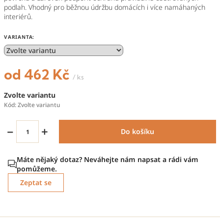
podlah. Vhodný pro běžnou údržbu domácích i více namáhaných
interiérů.
VARIANTA:
od
462 Kč
/ ks
Měrná
Zvolte variantu
cena:
Kód:
Zvolte variantu
−
+
Do košíku
Zeptat se