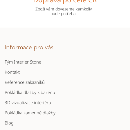
Zboží vám dovezeme kamkoliv
bude potřeba.
Z
á
p
Informace pro vás
a
Tým Interier Stone
t
í
Kontakt
Reference zákazníků
Pokládka dlažby k bazénu
3D vizualizace interiéru
Pokládka kamenné dlažby
Blog