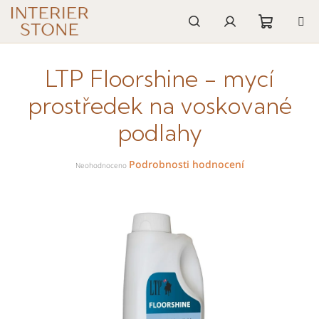
Přejít
na
obsah
Nákupn
Hledat
Přihlášení
LTP Floorshine - mycí
košík
prostředek na voskované
podlahy
Průměrné
Podrobnosti hodnocení
hodnocení
Neohodnoceno
produktu
je
0,0
z
5
hvězdiček.