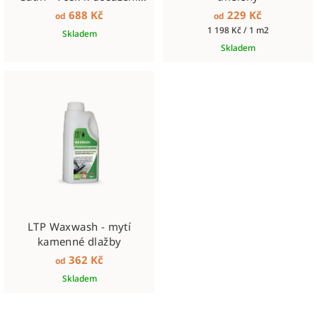
sametových tónů
688 Kč
229 Kč
od
od
Měrná
1 198 Kč / 1 m2
Skladem
cena:
Skladem
LTP Waxwash - mytí
kamenné dlažby
362 Kč
od
Skladem