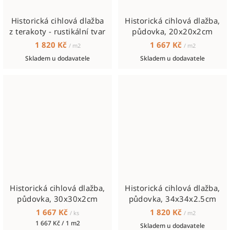
Historická cihlová dlažba
Historická cihlová dlažba,
z terakoty - rustikální tvar
půdovka, 20x20x2cm
1 820 Kč
1 667 Kč
/ m2
/ m2
Skladem u dodavatele
Skladem u dodavatele
Historická cihlová dlažba,
Historická cihlová dlažba,
půdovka, 30x30x2cm
půdovka, 34x34x2.5cm
1 667 Kč
1 820 Kč
/ ks
/ m2
Měrná
1 667 Kč / 1 m2
Skladem u dodavatele