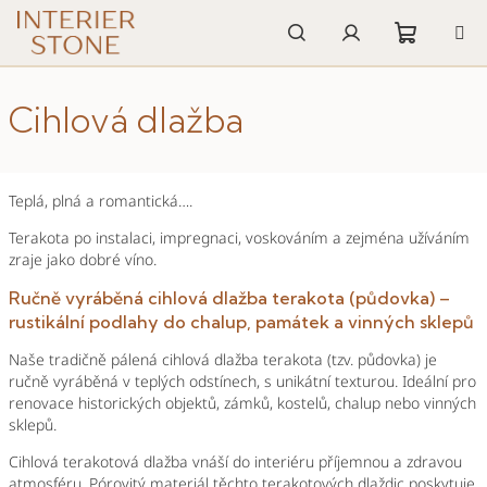
Přejít
na
obsah
Nákupn
Hledat
Přihlášení
Cihlová dlažba
košík
Teplá, plná a romantická….
Terakota po instalaci, impregnaci, voskováním a zejména užíváním
zraje jako dobré víno.
Ručně vyráběná cihlová dlažba terakota (půdovka) –
rustikální podlahy do chalup, památek a vinných sklepů
Naše tradičně pálená cihlová dlažba terakota (tzv. půdovka) je
ručně vyráběná v teplých odstínech, s unikátní texturou. Ideální pro
renovace historických objektů, zámků, kostelů, chalup nebo vinných
sklepů.
Cihlová terakotová dlažba vnáší do interiéru příjemnou a zdravou
atmosféru. Pórovitý materiál těchto terakotových dlaždic poskytuje