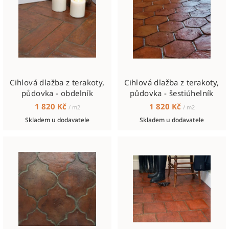
p
u
i
k
s
t
p
ů
r
o
Cihlová dlažba z terakoty,
Cihlová dlažba z terakoty,
d
půdovka - obdelník
půdovka - šestiúhelník
u
1 820 Kč
1 820 Kč
/ m2
/ m2
k
Skladem u dodavatele
Skladem u dodavatele
t
ů