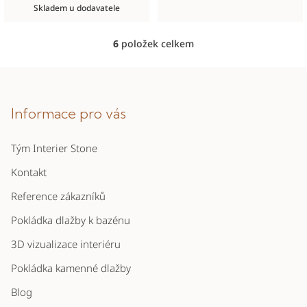
cena:
Skladem u dodavatele
6
položek celkem
O
v
Z
l
á
á
p
Informace pro vás
d
a
a
c
Tým Interier Stone
t
í
í
Kontakt
p
r
Reference zákazníků
v
Pokládka dlažby k bazénu
k
y
3D vizualizace interiéru
v
Pokládka kamenné dlažby
ý
p
Blog
i