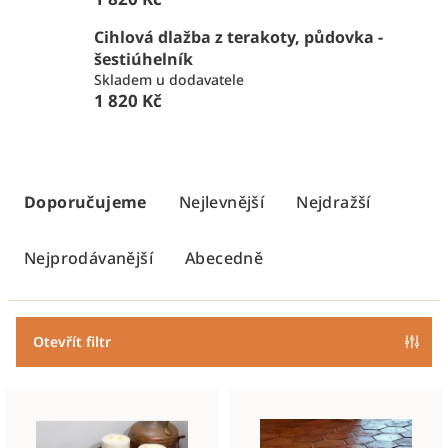
Cihlová dlažba z terakoty, půdovka -
šestiúhelník
Skladem u dodavatele
1 820 Kč
Ř
a
Doporučujeme
Nejlevnější
Nejdražší
z
e
Nejprodávanější
Abecedně
n
í
p
Otevřít filtr
r
V
o
ý
d