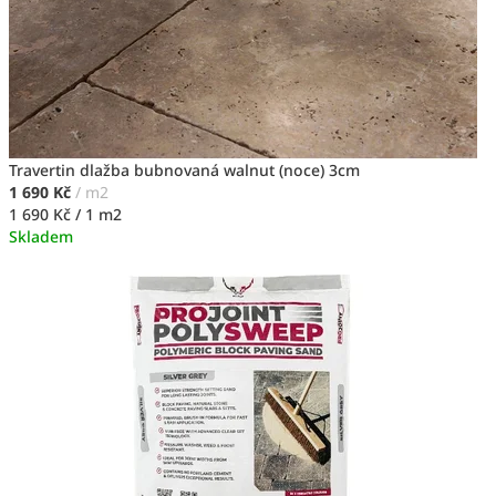
r
a
v
é
m
Travertin dlažba bubnovaná walnut (noce) 3cm
1 690 Kč
/ m2
u
Měrná
1 690 Kč / 1 m2
cena:
Skladem
b
y
d
l
e
n