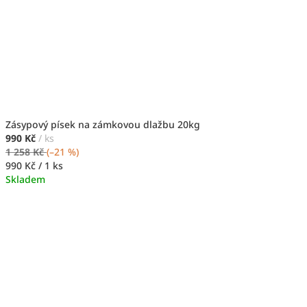
Zásypový písek na zámkovou dlažbu 20kg
990 Kč
/ ks
1 258 Kč
(–21 %)
Měrná
990 Kč / 1 ks
cena:
Skladem