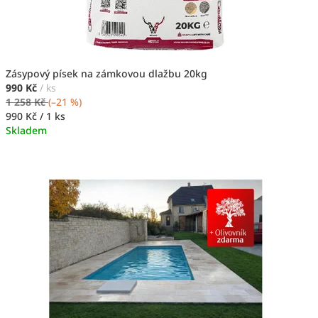
í
.
.
Zásypový písek na zámkovou dlažbu 20kg
.
990 Kč
/ ks
1 258 Kč
(–21 %)
.
Měrná
990 Kč / 1 ks
cena:
Skladem