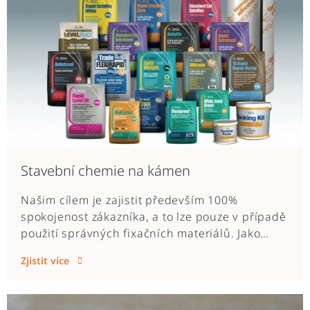
právě obklady a dlažby z tak ušlechtilého
materiálu, jako je kámen.
Stavební chemie na kámen
Našim cílem je zajistit především 100%
spokojenost zákazníka, a to lze pouze v případě
použití správných fixačních materiálů. Jako
svého partnera v tomto směru jsme si zvolili
Zjistit více
společnost Tilemaster Adhesive LTD,
dodavatele lepících tmelů, vyrovnávacích
stěrek, spárovacích hmot, silikonu nebo