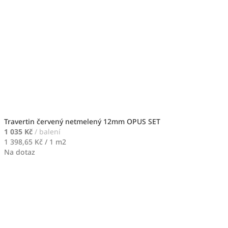
Travertin červený netmelený 12mm OPUS SET
1 035 Kč
/ balení
Měrná
1 398,65 Kč / 1 m2
cena:
Na dotaz