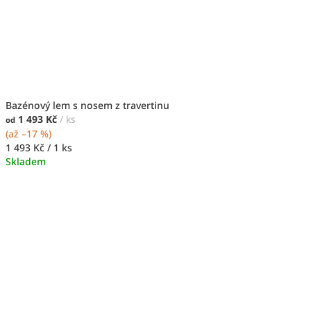
Bazénový lem s nosem z travertinu
1 493 Kč
/ ks
od
(až –17 %)
Měrná
1 493 Kč / 1 ks
cena:
Skladem