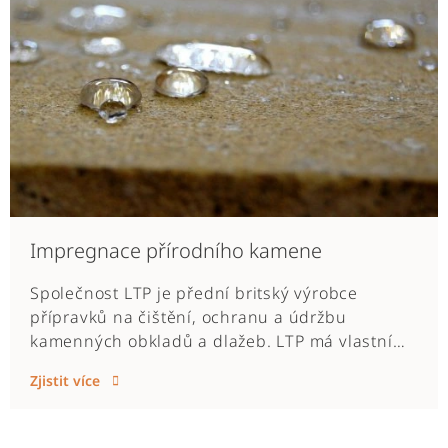
například hydroizolací. Firma Tilemaster
pocházející z Velké Británie má za sebou mnoho
let výzkumu a vývoje a dle našich praktických
zkušeností patří zaslouženě mezi špičky na
trhu.
Impregnace přírodního kamene
Společnost LTP je přední britský výrobce
přípravků na čištění, ochranu a údržbu
kamenných obkladů a dlažeb. LTP má vlastní
oddělení výzkumu a vývoje, což jim umožňuje
Zjistit více
přizpůsobit výrobky tak, aby řešily problémy
stále se měnících podlahových specifikací a
předpisů. Nedávno například vyvinuli