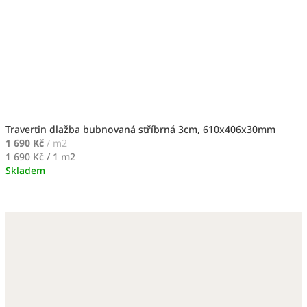
Travertin dlažba bubnovaná stříbrná 3cm, 610x406x30mm
1 690 Kč
/ m2
Měrná
1 690 Kč / 1 m2
cena:
Skladem