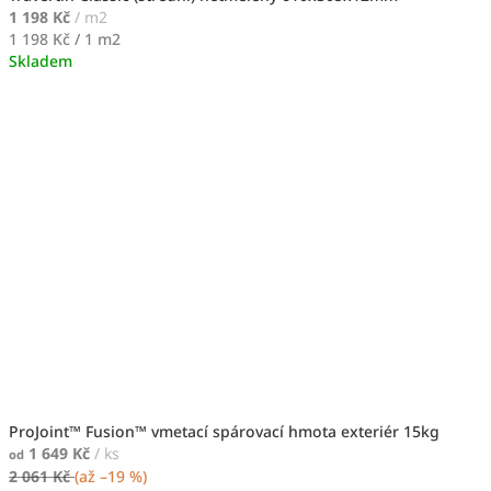
1 198 Kč
/ m2
Měrná
1 198 Kč / 1 m2
cena:
Skladem
ProJoint™ Fusion™ vmetací spárovací hmota exteriér 15kg
1 649 Kč
/ ks
od
2 061 Kč
(až –19 %)