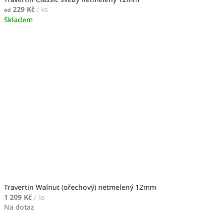
229 Kč
/ ks
od
Skladem
Travertin Walnut (ořechový) netmelený 12mm
1 209 Kč
/ ks
Na dotaz