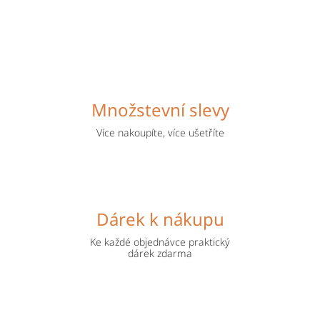
ekologickou řadu prostředků na vodní bázi.
V
y
Množstevní slevy
d
Více nakoupíte, více ušetříte
l
á
ž
Dárek k nákupu
d
Ke každé objednávce praktický
dárek zdarma
ě
t