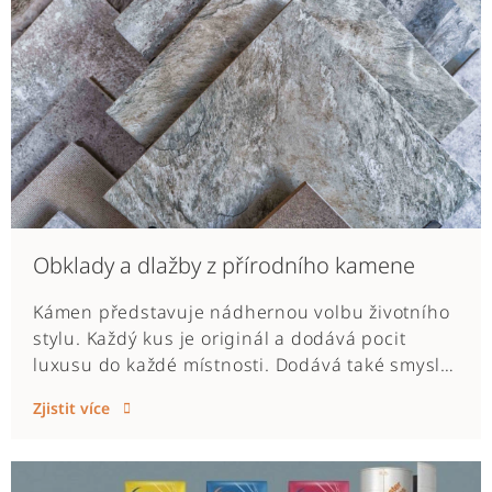
Obklady a dlažby z přírodního kamene
Kámen představuje nádhernou volbu životního
stylu. Každý kus je originál a dodává pocit
luxusu do každé místnosti. Dodává také smysl
stálosti, které nelze dosáhnout žádným jiným
Zjistit více
materiálem, jež je součástí přírodního
organické procesu, vytvořeného před miliony
let. Jsme pyšní, že Vám můžeme nabídnout