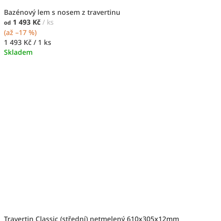
Bazénový lem s nosem z travertinu
1 493 Kč
/ ks
od
(až –17 %)
Měrná
1 493 Kč / 1 ks
cena:
Skladem
Travertin Classic (střední) netmelený 610x305x12mm