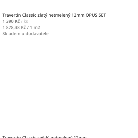
Travertin Classic zlatý netmelený 12mm OPUS SET
1 390 Kč
/ ks
Měrná
1 878,38 Kč / 1 m2
cena:
Skladem u dodavatele
Travertin Classic světlý netmelený 12mm