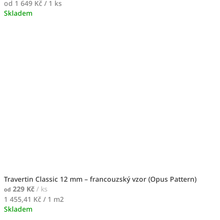
Měrná
od 1 649 Kč / 1 ks
cena:
Skladem
Travertin Classic 12 mm – francouzský vzor (Opus Pattern)
229 Kč
/ ks
od
Měrná
1 455,41 Kč / 1 m2
cena:
Skladem