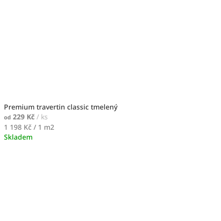
Premium travertin classic tmelený
229 Kč
/ ks
od
Měrná
1 198 Kč / 1 m2
cena:
Skladem