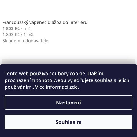
Francouzský vápenec dlažba do interiéru
1 803 Kč
/ m2
Měrná
1 803 Kč / 1 m2
cena:
Skladem u dodavatele
Tento web používá soubory cookie. Dalším
procházením tohoto webu vyjadřujete souhlas s jejich
používáním.. Více informací
zde
.
Nastavení
Souhlasím