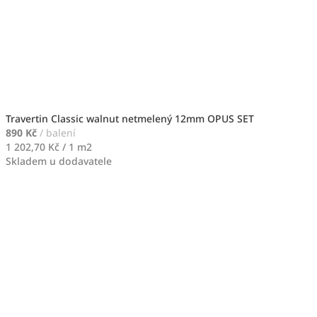
Travertin Classic walnut netmelený 12mm OPUS SET
890 Kč
/ balení
Měrná
1 202,70 Kč / 1 m2
cena:
Skladem u dodavatele