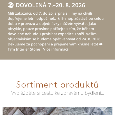
🏖️ DOVOLENÁ 7.–20. 8. 2026
Milí zákazníci, od 7. do 20. srpna si i my na chvíli
dopřejeme letní odpočinek. ☀️ E-shop zůstává po celou
dobu v provozu a objednávky můžete vytvářet jako
obvykle, pouze prosíme počítejte s tím, že během
dovolené nebudou probíhat expedice zboží. Vašim
objednávkám se budeme opět věnovat od 24. 8. 2026.
Děkujeme za pochopení a přejeme vám krásné léto! ❤️
Tým Interier Stone
Více informací
Sortiment produktů
Vydlážděte si cestu ke zdravému bydlení...