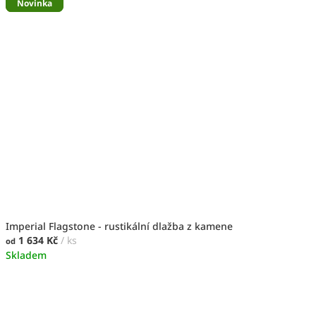
Akce
Novinka
Novinka
Imperial Flagstone - rustikální dlažba z kamene
1 634 Kč
/ ks
od
Skladem