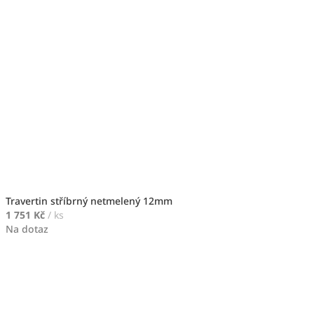
Travertin stříbrný netmelený 12mm
1 751 Kč
/ ks
Na dotaz