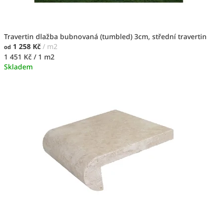
Travertin dlažba bubnovaná (tumbled) 3cm, střední travertin
1 258 Kč
/ m2
od
Měrná
1 451 Kč / 1 m2
cena:
Skladem