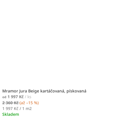
Mramor Jura Beige kartáčovaná, pískovaná
1 997 Kč
/ ks
od
2 360 Kč
(až –15 %)
Měrná
1 997 Kč / 1 m2
cena:
Skladem