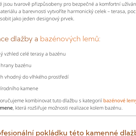
ré jsou tvarově přizpůsobeny pro bezpečné a komfortní užíván
teriálu a barevnosti vytvoříte harmonický celek – terasa, poc
obit jako jeden designový prvek.
ce dlažby a
bazénových lemů
:
ý vzhled celé terasy a bazénu
 hrany bazénu
ch vhodný do vlhkého prostředí
řírodního kamene
poručujeme kombinovat tuto dlažbu s kategorií
bazénové lem
amene
, která rozšiřuje možnosti realizace kolem bazénu.
ofesionální pokládku této kamenné dlaž