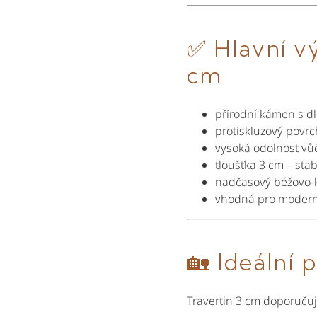
✅
Hlavní v
cm
přírodní kámen s dl
protiskluzový povr
vysoká odolnost vů
tloušťka 3 cm – sta
nadčasový béžovo-
vhodná pro moderní 
🏡
Ideální p
Travertin 3 cm doporuču