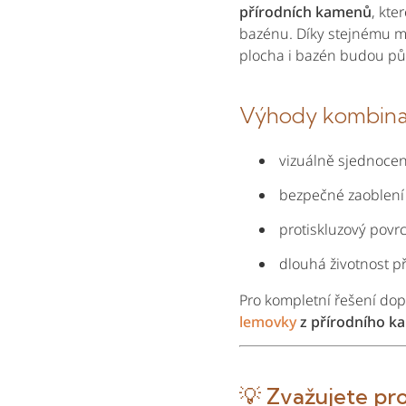
přírodních kamenů
, kte
bazénu. Díky stejnému ma
plocha i bazén budou půs
Výhody kombina
vizuálně sjednocen
bezpečné zaoblení
protiskluzový povr
dlouhá životnost p
Pro kompletní řešení do
lemovky
z přírodního k
💡
Zvažujete pr