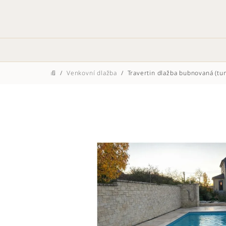
Přejít
na
obsah
/
Venkovní dlažba
/
Travertin dlažba bubnovaná (tu
Domů