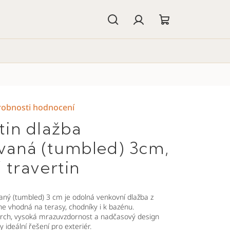
Hledat
Přihlášení
Nákupní
košík
obnosti hodnocení
tin dlažba
aná (tumbled) 3cm,
 travertin
aný (tumbled) 3 cm je odolná venkovní dlažba z
e vhodná na terasy, chodníky i k bazénu.
vrch, vysoká mrazuvzdornost a nadčasový design
by ideální řešení pro exteriér.