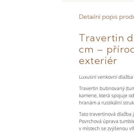
Detailní popis pro
Travertin 
cm – příro
exteriér
Luxusní venkovní dlažba 
Travertin bubnovaný (tum
kamene, která spojuje o
hranám a rustikální stru
Tato travertinová dlažba 
Povrchová úprava tumbled
v místech se zvýšenou vlh