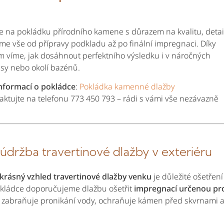
je na pokládku přírodního kamene s důrazem na kvalitu, detai
íme vše od přípravy podkladu až po finální impregnaci. Díky
víme, jak dosáhnout perfektního výsledku i v náročných
asy nebo okolí bazénů.
informací o pokládce
:
Pokládka kamenné dlažby
ktujte na telefonu 773 450 793 – rádi s vámi vše nezávazně
 údržba travertinové dlažby v exteriéru
krásný vzhled travertinové dlažby venku
je důležité ošetření
okládce doporučujeme dlažbu ošetřit
impregnací určenou pr
á zabraňuje pronikání vody, ochraňuje kámen před skvrnami 