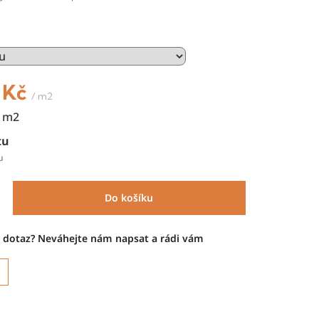
 Kč
/ m2
1 m2
tu
u
Do košíku