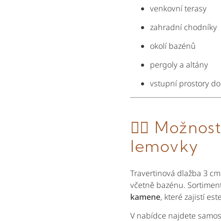
venkovní terasy
zahradní chodníky
okolí bazénů
pergoly a altány
vstupní prostory d
🏊‍♂️ Možno
lemovky
Travertinová dlažba 3 cm
včetně bazénu. Sortimen
kamene
, které zajistí 
V nabídce najdete samos