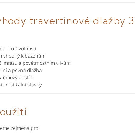
ýhody travertinové dlažby 3
ouhou životností
ch vhodný k bazénům
či mrazu a povětrnostním vlivům
bilní a pevná dlažba
krémový odstín
i rustikální stavby
oužití
jeme zejména pro: