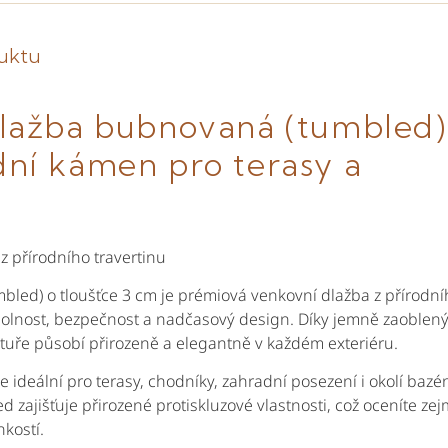
duktu
dlažba bubnovaná (tumbled)
dní kámen pro terasy a
z přírodního travertinu
bled) o tloušťce 3 cm je prémiová venkovní dlažba z přírodní
dolnost, bezpečnost a nadčasový design. Díky jemně zaoblen
ktuře působí přirozeně a elegantně v každém exteriéru.
je ideální pro terasy, chodníky, zahradní posezení i okolí bazé
 zajišťuje přirozené protiskluzové vlastnosti, což oceníte ze
kostí.