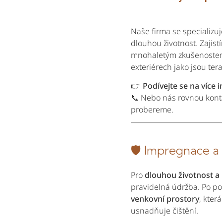
Naše firma se specializu
dlouhou životnost. Zajist
mnohaletým zkušenostem 
exteriérech jako jsou ter
👉
Podívejte se na více 
📞 Nebo nás rovnou konta
probereme.
🛡️ Impregnace a
Pro
dlouhou životnost a 
pravidelná údržba. Po p
venkovní prostory
, kter
usnadňuje čištění.