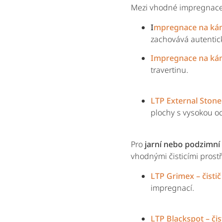
Mezi vhodné impregnace 
I
mpregnace na káme
zachovává autentic
Impregnace na kám
travertinu.
LTP External Stone 
plochy s vysokou oc
Pro
jarní nebo podzimní
vhodnými čisticími prost
LTP Grimex – čisti
impregnací.
LTP Blackspot – čis