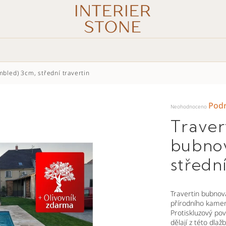
mbled) 3cm, střední travertin
Průměrné
Podr
hodnocení
Neohodnoceno
produktu
je
0,0
Traver
z
5
hvězdiček.
bubnov
střední
Travertin bubnov
přírodního kamen
Protiskluzový po
dělají z této dlaž