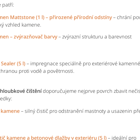
patří:
n Mattstone (1 l) – přirozené přírodní odstíny
– chrání po
ký vzhled kamene.
en – zvýrazňovač barvy
– zvýrazní strukturu a barevnost
Sealer (5 l)
– impregnace speciálně pro exteriérové kamenn
hranou proti vodě a povětrnosti.
 hloubkové čištění
doporučujeme nejprve povrch zbavit nečis
ředky:
č kamene
– silný čistič pro odstranění mastnoty a usazenin př
tič kamene a betonové dlažby v exteriéru (5 l)
– ideální pro