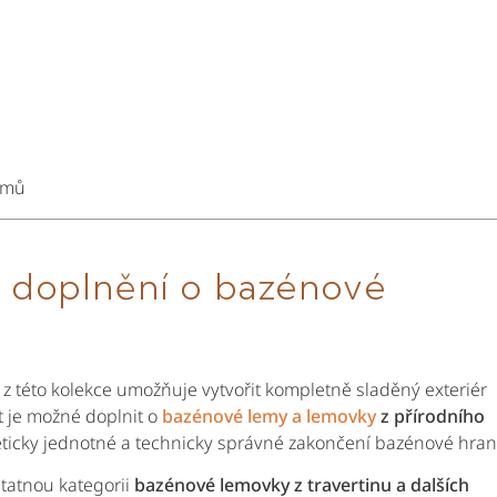
omů
st doplnění o bazénové
 z této kolekce umožňuje vytvořit kompletně sladěný exteriér
t je možné doplnit o
bazénové lemy a lemovky
z přírodního
esteticky jednotné a technicky správné zakončení bazénové hran
tatnou kategorii
bazénové lemovky z travertinu a dalších