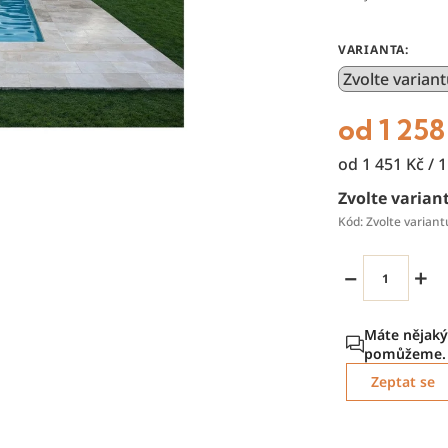
VARIANTA:
od
1 258
Měrná
od 1 451 Kč / 
cena:
Zvolte varian
Kód:
Zvolte variant
−
+
Zeptat se