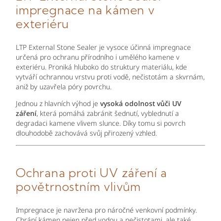
impregnace na kámen v
exteriéru
LTP External Stone Sealer je vysoce účinná impregnace
určená pro ochranu přírodního i umělého kamene v
exteriéru. Proniká hluboko do struktury materiálu, kde
vytváří ochrannou vrstvu proti vodě, nečistotám a skvrnám,
aniž by uzavřela póry povrchu.
Jednou z hlavních výhod je
vysoká odolnost vůči UV
záření
, která pomáhá zabránit šednutí, vyblednutí a
degradaci kamene vlivem slunce. Díky tomu si povrch
dlouhodobě zachovává svůj přirozený vzhled.
Ochrana proti UV záření a
povětrnostním vlivům
Impregnace je navržena pro náročné venkovní podmínky.
Chrání kámen nejen před vodou a nečistotami, ale také