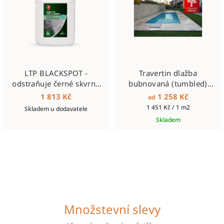
LTP BLACKSPOT -
Travertin dlažba
odstraňuje černé skvrny
bubnovaná (tumbled)
5l
3cm, střední travertin
1 813 Kč
1 258 Kč
od
Měrná
1 451 Kč / 1 m2
Skladem u dodavatele
cena:
Skladem
Množstevní slevy