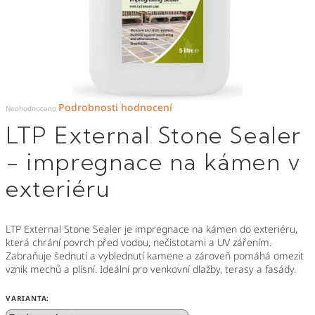
Průměrné
Podrobnosti hodnocení
hodnocení
Neohodnoceno
produktu
je
LTP External Stone Sealer
0,0
z
5
hvězdiček.
- impregnace na kámen v
exteriéru
LTP External Stone Sealer je impregnace na kámen do exteriéru,
která chrání povrch před vodou, nečistotami a UV zářením.
Zabraňuje šednutí a vyblednutí kamene a zároveň pomáhá omezit
vznik mechů a plísní. Ideální pro venkovní dlažby, terasy a fasády.
VARIANTA: