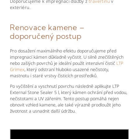
Doporučujeme k impregnaci dlažby z
travertinu
v
exteriéru.
Renovace kamene –
doporučený postup
Pro dosažení maximálního efektu doporučujeme před
impregnací kámen důkladně vyčistit. U silně znečištěných
nebo zašlých povrchů je ideální použít intenzivní čistič
LTP
Grimex
, který odstraní hluboko usazené nečistoty,
mastnotu i staré vrstvy čisticích prostředků.
Po vyčištění a vyschnutí povrchu následně aplikujte LTP
External Stone Sealer 5 l, který kámen ochrání před vodou,
nečistotami a UV zářením. Tento postup pomáhá nejen
obnovit vzhled kamene, ale také výrazně prodloužit jeho
životnost a usnadnit další údržbu.