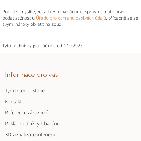
Pokud si myslíte, že s daty nenakládáme správně, máte právo
podat stížnost u
Úřadu pro ochranu osobních údajů
, případně se se
svými nároky obrátit na soud.
Tyto podmínky jsou účinné od
1.10.2023
Z
á
p
Informace pro vás
a
Tým Interier Stone
t
í
Kontakt
Reference zákazníků
Pokládka dlažby k bazénu
3D vizualizace interiéru