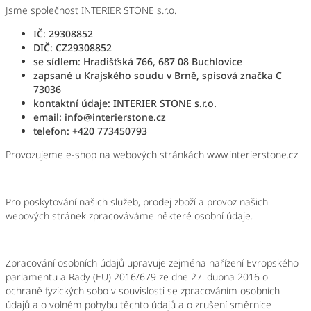
Jsme společnost
INTERIER STONE s.r.o.
IČ:
293
08
852
DIČ:
CZ29308852
se sídlem:
Hradišťská 766, 687 08 Buchlovice
zapsané
u Krajského soudu v Brně
, spisová značka
C
73036
kontaktní údaje:
INTERIER STONE s.r.o.
email: info@interierstone.cz
telefon:
+420 773450793
Provozujeme e-shop na webových stránkác
h www.interierstone.cz
Pro poskytování našich
služeb, prodej zboží
a provoz našich
webových stránek zpracováváme některé osobní údaje.
Zpracování osobních údajů upravuje zejména nařízení Evropského
parlamentu a Rady (EU) 2016/679 ze dne 27. dubna 2016 o
ochraně fyzických sobo v souvislosti se zpracováním osobních
údajů a o volném pohybu těchto údajů a o zrušení směrnice