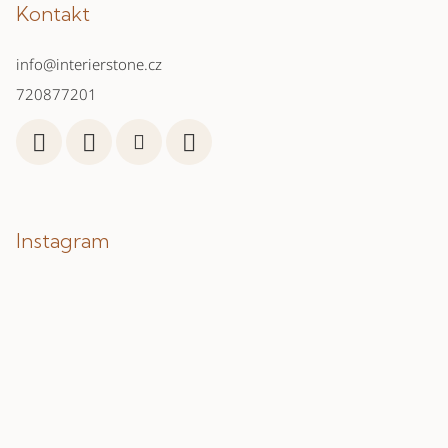
Kontakt
info
@
interierstone.cz
720877201
Instagram