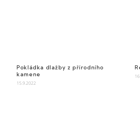
Pokládka dlažby z přírodního
R
kamene
16
15.9.2022