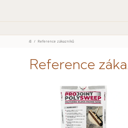
Přejít
na
obsah
/
Reference zákazníků
Domů
Reference záka
V
ý
p
i
s