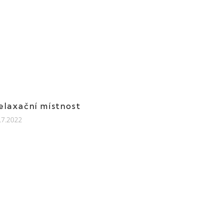
elaxační místnost
.7.2022