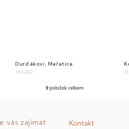
Durďákovi, Mařatice
K
18.3.2022
21
9
položek celkem
O
v
l
á
e vás zajímat
Kontakt
d