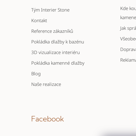
a
Kde kou
Tým Interier Stone
t
kamen
Kontakt
í
Jak spr
Reference zákazníků
Všeobe
Pokládka dlažby k bazénu
Doprava
3D vizualizace interiéru
Reklam
Pokládka kamenné dlažby
Blog
Naše realizace
Facebook