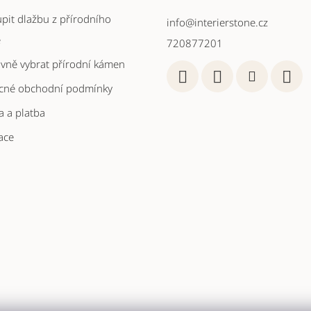
a
pit dlažbu z přírodního
info
@
interierstone.cz
c
e
í
720877201
p
ávně vybrat přírodní kámen
r
cné obchodní podmínky
v
 a platba
k
ace
y
v
ý
p
i
s
u