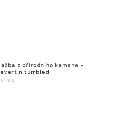
lažba z přírodního kamene -
ravertin tumbled
.6.2023