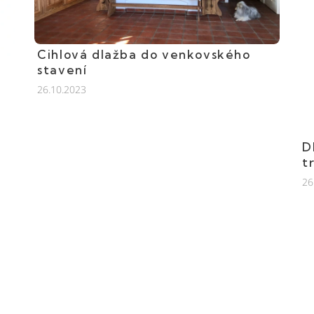
Cihlová dlažba do venkovského
stavení
26.10.2023
D
t
26