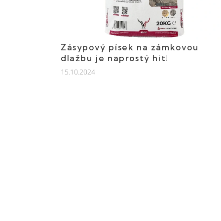
č
l
Zásypový písek na zámkovou
á
dlažbu je naprostý hit!
n
15.10.2024
k
ů