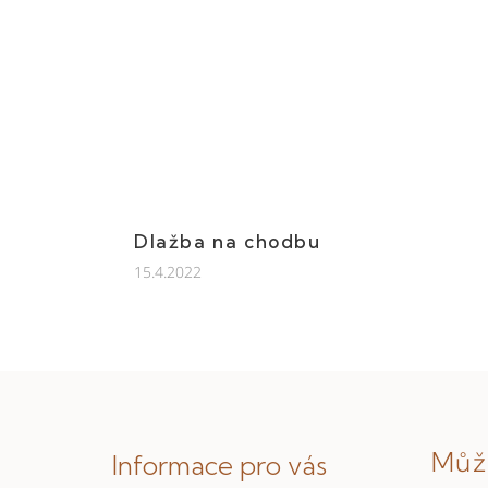
Dlažba na chodbu
15.4.2022
Z
á
Můž
Informace pro vás
p