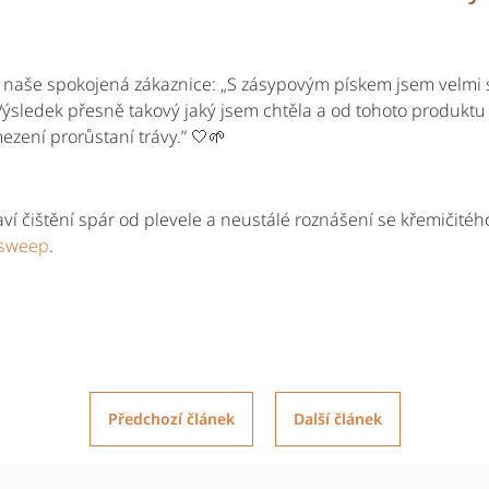
 naše spokojená zákaznice: „S zásypovým pískem jsem velmi 
Výsledek přesně takový jaký jsem chtěla a od tohoto produktu
ezení prorůstaní trávy.” 🤍🌱
í čištění spár od plevele a neustálé roznášení se křemičitého
ysweep
.
Předchozí článek
Další článek