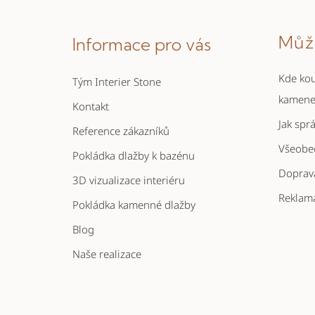
á
Můž
Informace pro vás
p
a
Kde kou
Tým Interier Stone
t
kamen
Kontakt
í
Jak spr
Reference zákazníků
Všeobe
Pokládka dlažby k bazénu
Doprava
3D vizualizace interiéru
Reklam
Pokládka kamenné dlažby
Blog
Naše realizace