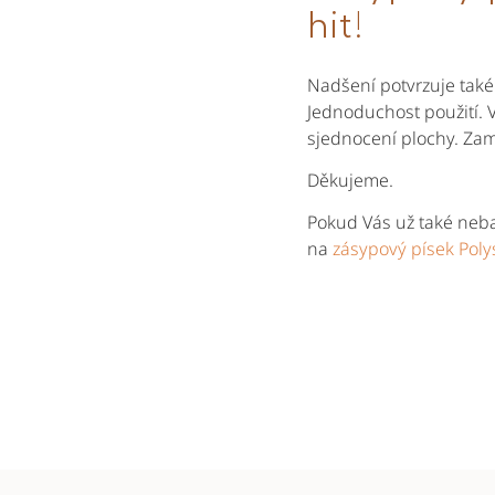
hit!
Nadšení potvrzuje také
Jednoduchost použití. 
sjednocení plochy. Zam
Děkujeme.
Pokud Vás už také nebav
na
zásypový písek Pol
Z