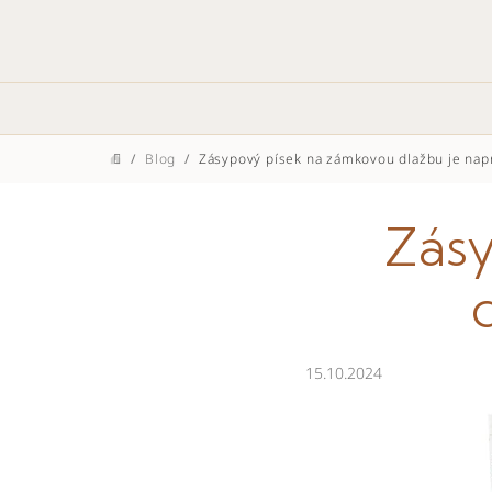
Přejít
na
obsah
/
Blog
/
Zásypový písek na zámkovou dlažbu je napr
Domů
Zás
15.10.2024