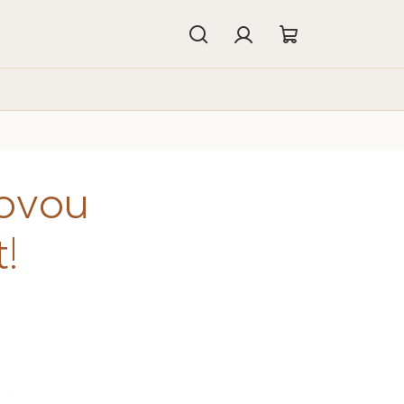
Hledat
Přihlášení
Nákupní
košík
ovou
!