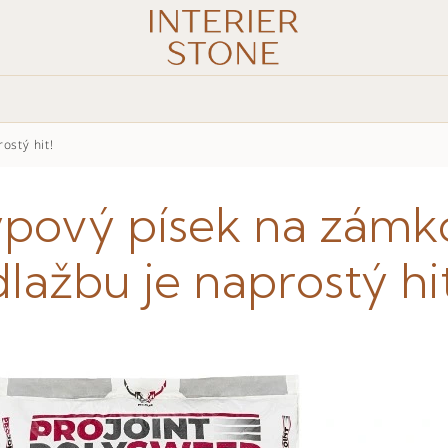
ostý hit!
ypový písek na zámk
dlažbu je naprostý hit