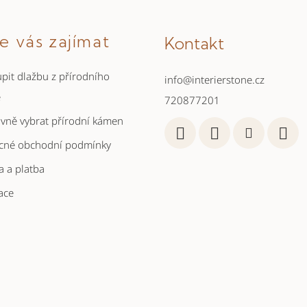
e vás zajímat
Kontakt
pit dlažbu z přírodního
info
@
interierstone.cz
e
720877201
ávně vybrat přírodní kámen
cné obchodní podmínky
 a platba
ace