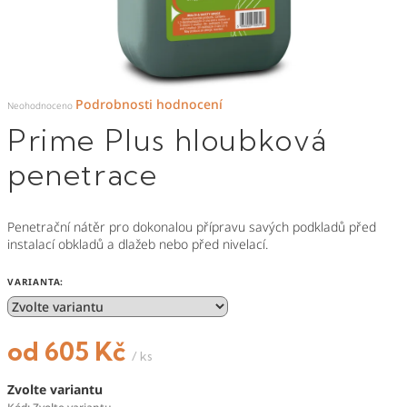
Průměrné
Podrobnosti hodnocení
hodnocení
Neohodnoceno
produktu
je
Prime Plus hloubková
0,0
z
5
hvězdiček.
penetrace
Penetrační nátěr pro dokonalou přípravu savých podkladů před
instalací obkladů a dlažeb nebo před nivelací.
VARIANTA:
od
605 Kč
/ ks
Měrná
Zvolte variantu
cena: