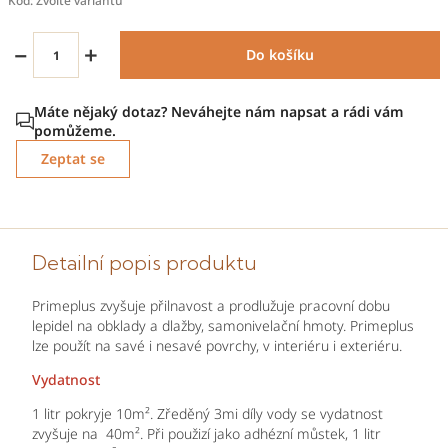
Kód:
Zvolte variantu
−
+
Do košíku
Zeptat se
Detailní popis produktu
Primeplus zvyšuje přilnavost a prodlužuje pracovní dobu
lepidel na obklady a dlažby, samonivelační hmoty. Primeplus
lze použít na savé i nesavé povrchy, v interiéru i exteriéru.
Vydatnost
1 litr pokryje 10m². Zředěný 3mi díly vody se vydatnost
zvyšuje na 40m². Při použizí jako adhézní můstek, 1 litr