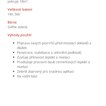
pokryje 18m².
Velikosti balení
1litr, 5litr
Barva
Světle zelená
Výhody použití
Příprava savých povrchů před instalací obkladů a
dlažeb
Penetrace, stabilizace a utěsnění podkladů
Zvyšuje přilnavost lepidel a nivelací
Prodlužuje pracovní daub cementových lepidel a
nivelací
Zeleně zbarvený pro snadnou aplikaci
Na vodní bázi