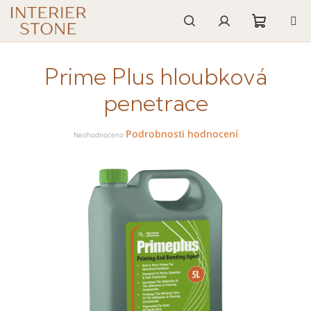
Přejít
na
obsah
Nákupn
Hledat
Přihlášení
Prime Plus hloubková
košík
penetrace
Průměrné
Podrobnosti hodnocení
hodnocení
Neohodnoceno
produktu
je
0,0
z
5
hvězdiček.