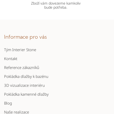
Zboží vám dovezeme kamkoliv
bude potřeba.
Z
á
p
Informace pro vás
a
Tým Interier Stone
t
í
Kontakt
Reference zákazníků
Pokládka dlažby k bazénu
3D vizualizace interiéru
Pokládka kamenné dlažby
Blog
Naše realizace