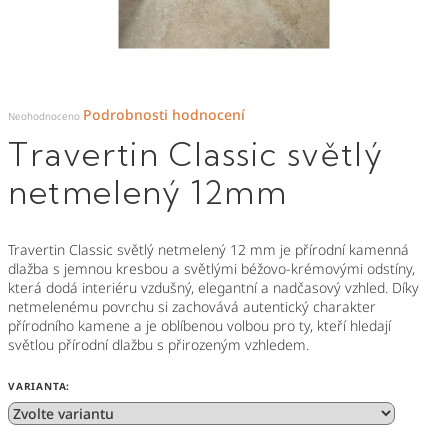
Průměrné
Podrobnosti hodnocení
hodnocení
Neohodnoceno
produktu
je
Travertin Classic světlý
0,0
z
5
hvězdiček.
netmelený 12mm
Travertin Classic světlý netmelený 12 mm je přírodní kamenná
dlažba s jemnou kresbou a světlými béžovo-krémovými odstíny,
která dodá interiéru vzdušný, elegantní a nadčasový vzhled. Díky
netmelenému povrchu si zachovává autentický charakter
přírodního kamene a je oblíbenou volbou pro ty, kteří hledají
světlou přírodní dlažbu s přirozeným vzhledem.
VARIANTA: