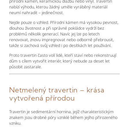
přírodní kámen, keramickou dlažbu nebo vinyl. Travertin
nabízí výhodu, kterou žádný uměle vyráběný materiál
neumí nahradit – jedinečnost.
Nejde pouze o vzhled. Přírodní kámen má vysokou pevnost,
dlouhou životnost a při správné pokládce vydrží bez
problémů několik generací. Navíc jej lze po letech
renovovat, znovu impregnovat nebo odborně přebrousit,
takže si zachová svůj vzhled i po desítkách let používání.
Proto travertin často volí lidé, kteří staví nebo rekonstruují
dům s cílem vytvořit interiér, který nebude za deset let
působit zastarale.
Netmelený travertin – krása
vytvořená přírodou
Travertin je sedimentární hornina, jejíž charakteristickým
znakem jsou drobné póry vzniklé během jejího přirozeného
vzniku.