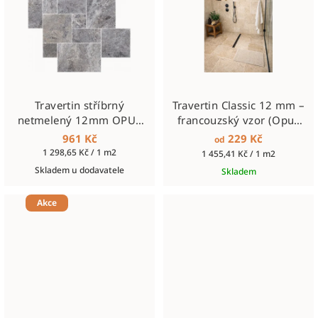
Travertin stříbrný
Travertin Classic 12 mm –
netmelený 12mm OPUS
francouzský vzor (Opus
SET
Pattern)
961 Kč
229 Kč
od
Měrná
1 298,65 Kč / 1 m2
Měrná
1 455,41 Kč / 1 m2
cena:
cena:
Skladem u dodavatele
Skladem
Akce