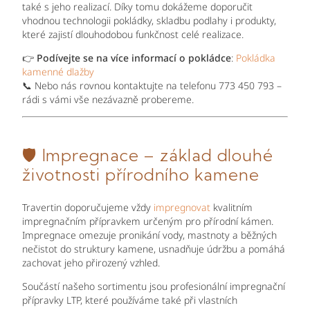
také s jeho realizací. Díky tomu dokážeme doporučit
vhodnou technologii pokládky, skladbu podlahy i produkty,
které zajistí dlouhodobou funkčnost celé realizace.
👉
Podívejte se na více informací o pokládce
:
Pokládka
kamenné dlažby
📞 Nebo nás rovnou kontaktujte na telefonu 773 450 793 –
rádi s vámi vše nezávazně probereme.
🛡️ Impregnace – základ dlouhé
životnosti přírodního kamene
Travertin doporučujeme vždy
impregnovat
kvalitním
impregnačním přípravkem určeným pro přírodní kámen.
Impregnace omezuje pronikání vody, mastnoty a běžných
nečistot do struktury kamene, usnadňuje údržbu a pomáhá
zachovat jeho přirozený vzhled.
Součástí našeho sortimentu jsou profesionální impregnační
přípravky LTP, které používáme také při vlastních