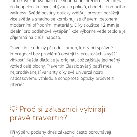
Tato travertinová dlažba je vhodná do interiéru – zejména
do koupelen, kuchyní, obývacích pokojů, chodeb i domácího
wellness. Světlé odstíny opticky zvětšují prostor, odrážejí
více světla a snadno se kombinují se dřevem, betonem i
moderními přírodními materiály. Díky tloušťce
12 mm
je
ideální pro podlahové vytápění, kde výborně vede teplo a je
příjemná na chůzi naboso.
Travertin je odolný přírodní kámen, který při správné
impregnaci bez problémů obstojí i v prostorách s vyšší
vlhkostí. Každá dlaždice je originál, což zajišťuje jedinečný
vzhled celé plochy. Travertin Classic světlý patří mezi
nejprodávanější varianty díky své univerzálnosti,
nadčasovému vzhledu a schopnosti opticky prosvětlit
interiér.
💡
Proč si zákazníci vybírají
právě travertin?
Při výběru podlahy dnes zákazníci často porovnávají