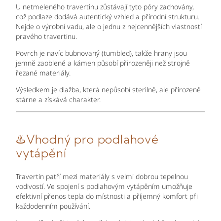
U netmeleného travertinu zůstávají tyto póry zachovány,
což podlaze dodává autentický vzhled a přírodní strukturu.
Nejde o výrobní vadu, ale o jednu z nejcennějších vlastností
pravého travertinu.
Povrch je navíc bubnovaný (tumbled), takže hrany jsou
jemně zaoblené a kámen působí přirozeněji než strojně
řezané materiály.
Výsledkem je dlažba, která nepůsobí sterilně, ale přirozeně
stárne a získává charakter.
♨️
Vhodný pro podlahové
vytápění
Travertin patří mezi materiály s velmi dobrou tepelnou
vodivostí. Ve spojení s podlahovým vytápěním umožňuje
efektivní přenos tepla do místnosti a příjemný komfort při
každodenním používání.