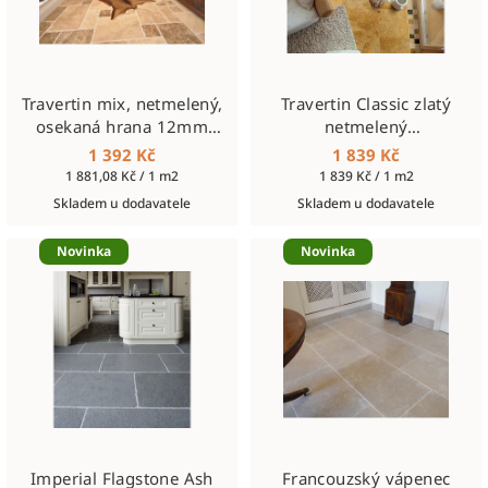
Travertin mix, netmelený,
Travertin Classic zlatý
osekaná hrana 12mm
netmelený
OPUS SET
610x610x12mm
1 392 Kč
1 839 Kč
Měrná
Měrná
1 881,08 Kč / 1 m2
1 839 Kč / 1 m2
cena:
cena:
Skladem u dodavatele
Skladem u dodavatele
Novinka
Novinka
Imperial Flagstone Ash
Francouzský vápenec