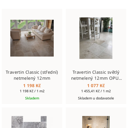
Travertin Classic (střední)
Travertin Classic světlý
netmelený 12mm
netmelený 12mm OPUS
SET
1 198 Kč
1 077 Kč
Měrná
Měrná
1 198 Kč / 1 m2
1 455,41 Kč / 1 m2
cena:
cena:
Skladem
Skladem u dodavatele