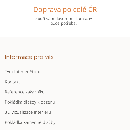
Doprava po celé ČR
Zboží vám dovezeme kamkoliv
bude potřeba.
Z
á
p
Informace pro vás
a
Tým Interier Stone
t
í
Kontakt
Reference zákazníků
Pokládka dlažby k bazénu
3D vizualizace interiéru
Pokládka kamenné dlažby