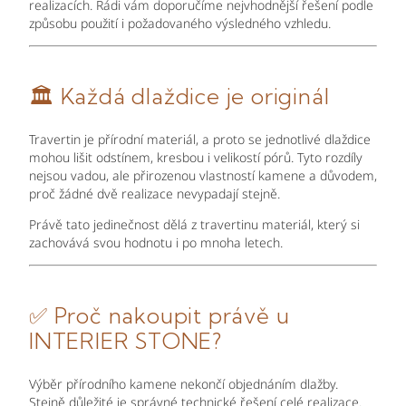
realizacích. Rádi vám doporučíme nejvhodnější řešení podle
způsobu použití i požadovaného výsledného vzhledu.
🏛
Každá dlaždice je originál
Travertin je přírodní materiál, a proto se jednotlivé dlaždice
mohou lišit odstínem, kresbou i velikostí pórů. Tyto rozdíly
nejsou vadou, ale přirozenou vlastností kamene a důvodem,
proč žádné dvě realizace nevypadají stejně.
Právě tato jedinečnost dělá z travertinu materiál, který si
zachovává svou hodnotu i po mnoha letech.
✅
Proč nakoupit právě u
INTERIER STONE?
Výběr přírodního kamene nekončí objednáním dlažby.
Stejně důležité je správné technické řešení celé realizace.