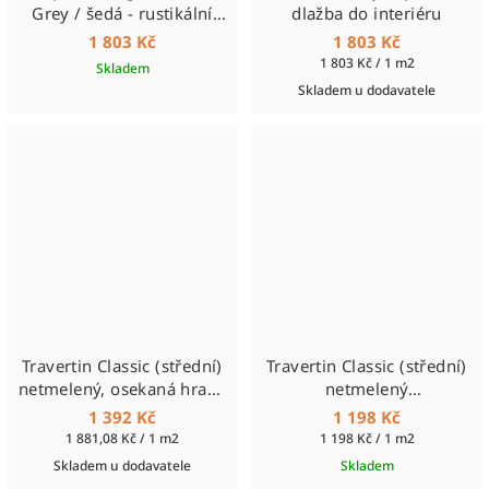
Grey / šedá - rustikální
dlažba do interiéru
dlažba z kamene do
1 803 Kč
1 803 Kč
interiéru
Měrná
1 803 Kč / 1 m2
Skladem
cena:
Skladem u dodavatele
Travertin Classic (střední)
Travertin Classic (střední)
netmelený, osekaná hrana
netmelený
12mm OPUS SET
610x305x12mm
1 392 Kč
1 198 Kč
Měrná
Měrná
1 881,08 Kč / 1 m2
1 198 Kč / 1 m2
cena:
cena:
Skladem u dodavatele
Skladem