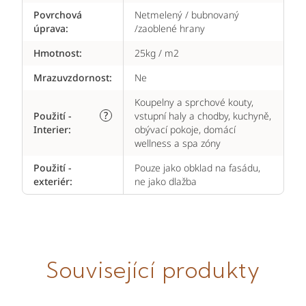
Povrchová
Netmelený / bubnovaný
úprava
:
/zaoblené hrany
Hmotnost
:
25kg / m2
Mrazuvzdornost
:
Ne
Koupelny a sprchové kouty,
?
Použití -
vstupní haly a chodby, kuchyně,
Interier
:
obývací pokoje, domácí
wellness a spa zóny
Použití -
Pouze jako obklad na fasádu,
exteriér
:
ne jako dlažba
Související produkty