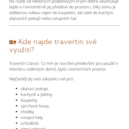
Na rozdíl od některých podlahových krytin dobře akumuluje
teplo a rovnoměrně jej předává do prostoru. Díky tomu je
oblíbenou volbou nejen do koupelen, ale také do kuchyní,
obývacích pokojů nebo vstupních hal.
🏡
Kde najde travertin své
využití?
Travertin Classic 12 mm je navržen především pro použití v
interiéru rodinných domů, bytů i komerčních prostor.
Nejčastěji jej naši zákazníci volí pro:
obývací pokoje,
kuchyně a jídelny,
koupelny,
sprchové kouty,
chodby,
vstupní haly,
schodiště,
zimní zahrady,