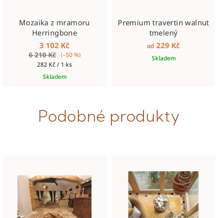
Mozaika z mramoru
Premium travertin walnut
Herringbone
tmelený
3 102 Kč
229 Kč
od
6 210 Kč
(–50 %)
Skladem
Měrná
282 Kč / 1 ks
cena:
Skladem
Podobné produkty