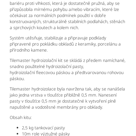
bariéru proti vlhkosti, která je dostatečně pružná, aby se
přizpůsobila mírnému pohybu a/nebo vibracím, které lze
očekávat za normálních podmínek použití v dobře
konstruovaných, strukturálně stabilních podlahách, stěnách
a sprchových koutech a kolem nich.
Systém utěsňuje, stabilizuje a připravuje podklady
připravené pro pokládku obkladů z keramiky, porcelánu a
přírodního kamene.
Tilemaster hydroizolační kit se skládá z předem namíchané,
snadno použitelné hydroizolační pasty,
hydroizolační fleecovou páskou a předtvarovanou rohovou
páskou.
Tilemaster hydroizolace byla navržena tak, aby se nanášela
jako jedna vrstva v tloušťce přibližně 0,5 mm. Nanesení
pasty v tloušťce 0,5 mm je dostatečné k vytvoření plně
napuštěné a vodotěsné membrány pro obklady.
Obsah kitu:
2,5 kg tankovací pasty
10m role výztužné pásky