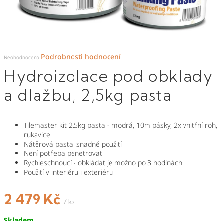
Průměrné
Podrobnosti hodnocení
hodnocení
Neohodnoceno
produktu
je
Hydroizolace pod obklady
0,0
z
5
hvězdiček.
a dlažbu, 2,5kg pasta
Tilemaster kit 2.5kg pasta - modrá, 10m pásky, 2x vnitřní roh,
rukavice
Nátěrová pasta, snadné použití
Není potřeba penetrovat
Rychleschnoucí - obkládat je možno po 3 hodinách
Použití v interiéru i exteriéru
2 479 Kč
/ ks
Měrná
Skladem