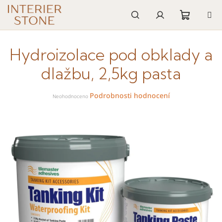
Přejít
na
obsah
Nákupn
Hledat
Přihlášení
Hydroizolace pod obklady a
košík
dlažbu, 2,5kg pasta
Průměrné
Podrobnosti hodnocení
hodnocení
Neohodnoceno
produktu
je
0,0
z
5
hvězdiček.