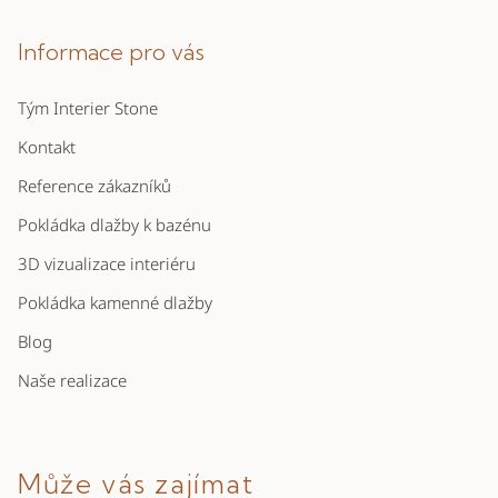
á
p
Informace pro vás
a
Tým Interier Stone
t
í
Kontakt
Reference zákazníků
Pokládka dlažby k bazénu
3D vizualizace interiéru
Pokládka kamenné dlažby
Blog
Naše realizace
Může vás zajímat