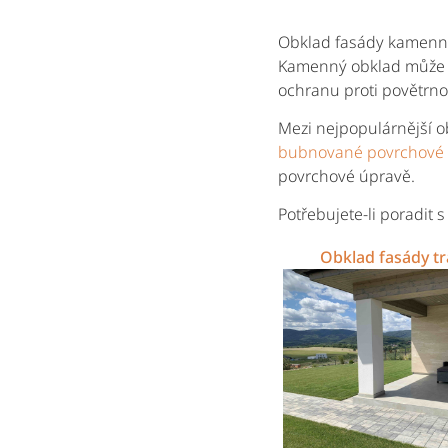
Obklad fasády kamenným
Kamenný obklad může do
ochranu proti povětrn
Mezi nejpopulárnější 
bubnované povrchové
povrchové úpravě.
Potřebujete-li poradit
Obklad fasády tr