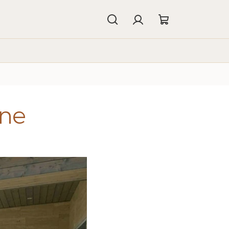
Hledat
Přihlášení
Nákupní
košík
ene