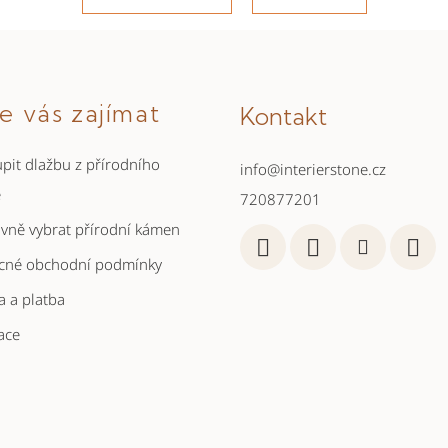
e vás zajímat
Kontakt
pit dlažbu z přírodního
info
@
interierstone.cz
e
720877201
ávně vybrat přírodní kámen
cné obchodní podmínky
 a platba
ace