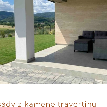
sády z kamene travertinu