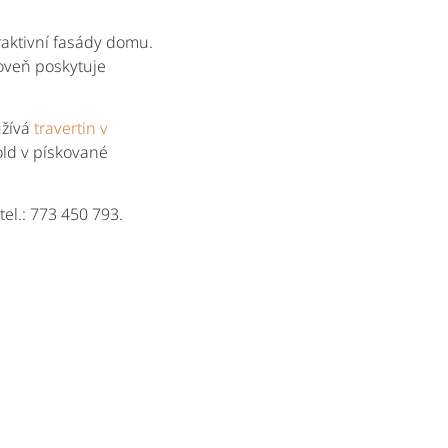
raktivní fasády domu.
oveň poskytuje
užívá
travertin v
ld v pískované
el.: 773 450 793.