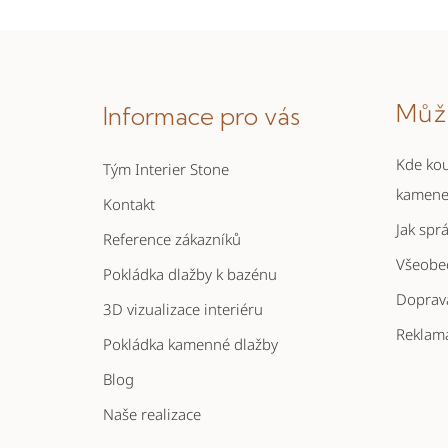
Z
á
Můž
Informace pro vás
p
a
Kde kou
Tým Interier Stone
t
kamen
Kontakt
í
Jak spr
Reference zákazníků
Všeobe
Pokládka dlažby k bazénu
Doprava
3D vizualizace interiéru
Reklam
Pokládka kamenné dlažby
Blog
Naše realizace