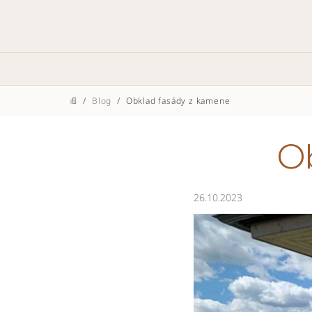
Přejít
na
obsah
/
Blog
/
Obklad fasády z kamene
Domů
Ob
26.10.2023