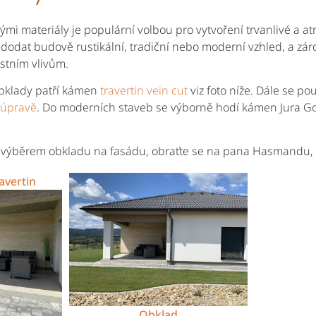
i materiály je populární volbou pro vytvoření trvanlivé a at
dat budově rustikální, tradiční nebo moderní vzhled, a zár
ostním vlivům.
obklady patří kámen
travertin vein cut
viz foto níže. Dále se po
 úpravě
. Do moderních staveb se výborně hodí kámen Jura Go
 s výběrem obkladu na fasádu, obraťte se na pana Hasmandu, t
avertin
Obklad