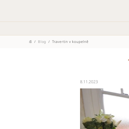
Přejít
na
obsah
/
Blog
/
Travertin v koupelně
Domů
8.11.2023