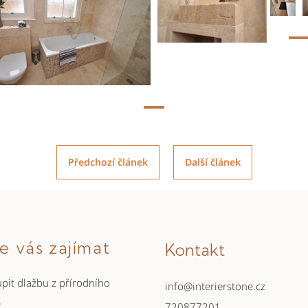
Předchozí článek
Další článek
e vás zajímat
Kontakt
pit dlažbu z přírodního
info
@
interierstone.cz
e
720877201