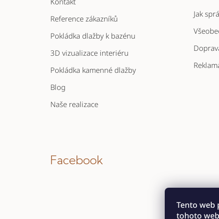
Kontakt
í
Jak spr
Reference zákazníků
Všeobe
Pokládka dlažby k bazénu
Doprava
3D vizualizace interiéru
Reklam
Pokládka kamenné dlažby
Blog
Naše realizace
Facebook
Tento web 
tohoto webu