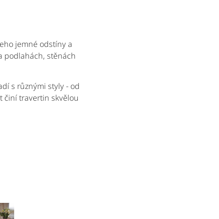
 Jeho jemné odstíny a
na podlahách, stěnách
dí s různými styly - od
 činí travertin skvělou