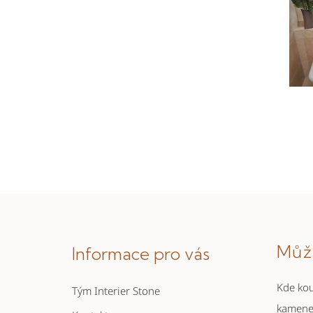
Z
á
Můž
Informace pro vás
p
a
Kde kou
Tým Interier Stone
t
kamen