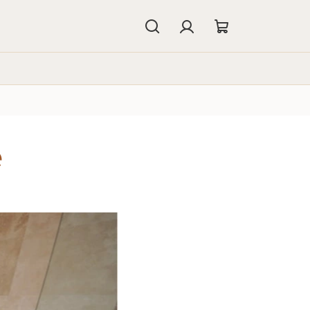
Hledat
Přihlášení
Nákupní
košík
ě