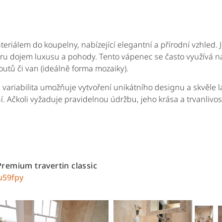
teriálem do koupelny, nabízející elegantní a přírodní vzhled.
oru dojem luxusu a pohody. Tento vápenec se často využívá 
outů či van (ideálně forma mozaiky).
variabilita umožňuje vytvoření unikátního designu a skvěle la
. Ačkoli vyžaduje pravidelnou údržbu, jeho krása a trvanlivost
Premium travertin classic
zu59fpy