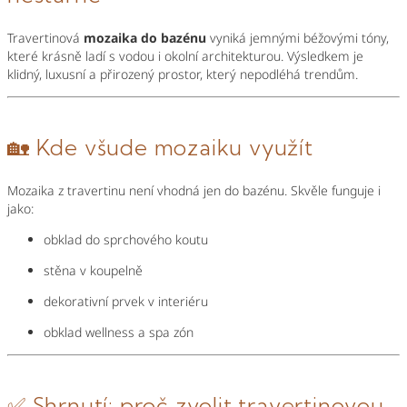
Travertinová
mozaika do bazénu
vyniká jemnými béžovými tóny,
které krásně ladí s vodou i okolní architekturou. Výsledkem je
klidný, luxusní a přirozený prostor, který nepodléhá trendům.
🏡 Kde všude mozaiku využít
Mozaika z travertinu není vhodná jen do bazénu. Skvěle funguje i
jako:
obklad do sprchového koutu
stěna v koupelně
dekorativní prvek v interiéru
obklad wellness a spa zón
✅ Shrnutí: proč zvolit travertinovou