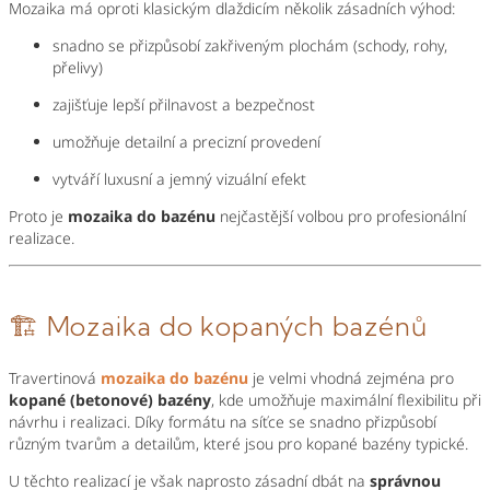
Mozaika má oproti klasickým dlaždicím několik zásadních výhod:
snadno se přizpůsobí zakřiveným plochám (schody, rohy,
přelivy)
zajišťuje lepší přilnavost a bezpečnost
umožňuje detailní a precizní provedení
vytváří luxusní a jemný vizuální efekt
Proto je
mozaika do bazénu
nejčastější volbou pro profesionální
realizace.
🏗️ Mozaika do kopaných bazénů
Travertinová
mozaika do bazénu
je velmi vhodná zejména pro
kopané (betonové) bazény
, kde umožňuje maximální flexibilitu při
návrhu i realizaci. Díky formátu na síťce se snadno přizpůsobí
různým tvarům a detailům, které jsou pro kopané bazény typické.
U těchto realizací je však naprosto zásadní dbát na
správnou