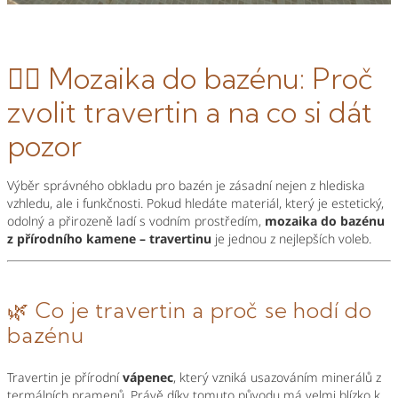
🏊‍♂️ Mozaika do bazénu: Proč
zvolit travertin a na co si dát
pozor
Výběr správného obkladu pro bazén je zásadní nejen z hlediska
vzhledu, ale i funkčnosti. Pokud hledáte materiál, který je estetický,
odolný a přirozeně ladí s vodním prostředím,
mozaika do bazénu
z přírodního kamene – travertinu
je jednou z nejlepších voleb.
🌿 Co je travertin a proč se hodí do
bazénu
Travertin je přírodní
vápenec
, který vzniká usazováním minerálů z
termálních pramenů. Právě díky tomuto původu má velmi blízko k