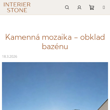
Přejít
na
obsah
Nákupn
Hledat
Přihlášení
košík
Kamenná mozaika - obklad
bazénu
18.3.2026