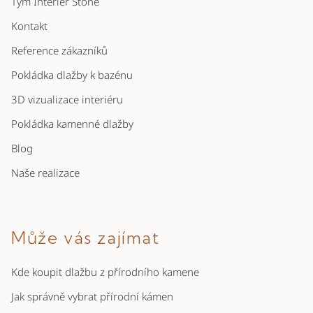
Tým Interier Stone
t
í
Kontakt
Reference zákazníků
Pokládka dlažby k bazénu
3D vizualizace interiéru
Pokládka kamenné dlažby
Blog
Naše realizace
Může vás zajímat
Kde koupit dlažbu z přírodního kamene
Jak správně vybrat přírodní kámen