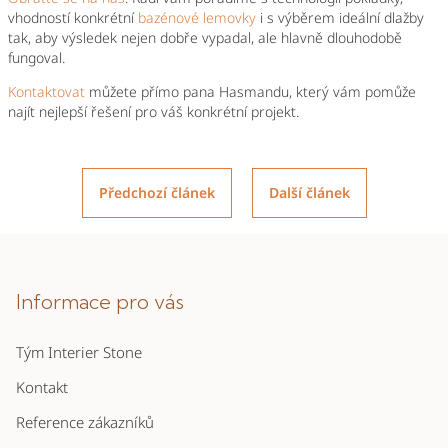
vhodností konkrétní
bazénové lemovky
i s výběrem ideální dlažby
tak, aby výsledek nejen dobře vypadal, ale hlavně dlouhodobě
fungoval.
Kontaktovat
můžete přímo pana Hasmandu, který vám pomůže
najít nejlepší řešení pro váš konkrétní projekt.
Předchozí článek
Další článek
Z
á
p
Informace pro vás
a
Tým Interier Stone
t
í
Kontakt
Reference zákazníků