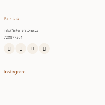
Kontakt
info
@
interierstone.cz
720877201
Instagram