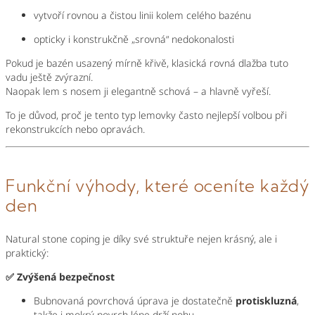
vytvoří rovnou a čistou linii kolem celého bazénu
opticky i konstrukčně „srovná“ nedokonalosti
Pokud je bazén usazený mírně křivě, klasická rovná dlažba tuto
vadu ještě zvýrazní.
Naopak lem s nosem ji elegantně schová – a hlavně vyřeší.
To je důvod, proč je tento typ lemovky často nejlepší volbou při
rekonstrukcích nebo opravách.
Funkční výhody, které oceníte každý
den
Natural stone coping je díky své struktuře nejen krásný, ale i
praktický:
✅ Zvýšená bezpečnost
Bubnovaná povrchová úprava je dostatečně
protiskluzná
,
takže i mokrý povrch lépe drží nohu.