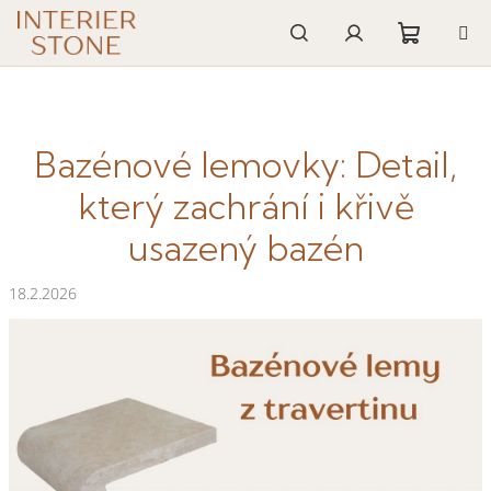
Přejít
na
obsah
Nákupn
Hledat
Přihlášení
košík
Bazénové lemovky: Detail,
který zachrání i křivě
usazený bazén
18.2.2026