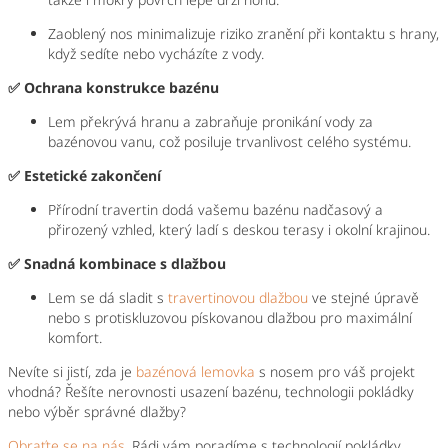
Zaoblený nos minimalizuje riziko zranění při kontaktu s hrany,
když sedíte nebo vycházíte z vody.
✅ Ochrana konstrukce bazénu
Lem překrývá hranu a zabraňuje pronikání vody za
bazénovou vanu, což posiluje trvanlivost celého systému.
✅ Estetické zakončení
Přírodní travertin dodá vašemu bazénu nadčasový a
přirozený vzhled, který ladí s deskou terasy i okolní krajinou.
✅ Snadná kombinace s dlažbou
Lem se dá sladit s
travertinovou dlažbou
ve stejné úpravě
nebo s protiskluzovou pískovanou dlažbou pro maximální
komfort.
Nevíte si jistí, zda je
bazénová lemovka
s nosem pro váš projekt
vhodná? Řešíte nerovnosti usazení bazénu, technologii pokládky
nebo výběr správné dlažby?
Obraťte se na nás
. Rádi vám poradíme s technologií pokládky,