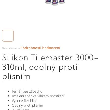
Průměrné
Podrobnosti hodnocení
hodnocení
Neohodnoceno
produktu
je
Silikon Tilemaster 3000+
0,0
z
5
hvězdiček.
310ml, odolný proti
plísním
Téměř bez zápachu
Tmelení spár ve vlhkém prostředí
Vysoce flexibilní
Odolný proti plísním
310ml tuba