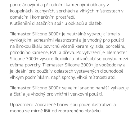
porcelánovými a přírodními kamennými obklady v
koupelnách, kuchyních, sprchách a vlhkých místnostech v
domácím i komerčním prostředí.
K utěsnění dilatačních spár u obkladů a dlažeb.
Tilemaster Silicone 3000+ je neutrálně vytvrzující tmel s
vynikajícími adhezními vlastnostmi a je vhodný pro použití
na širokou škálu povrchů včetně keramiky, skla, porcelánu,
přírodního kamene, PVC a dřeva. Po vytvrzení je Tilemaster
Silicone 3000+ vysoce flexibilní a přizpůsobí se pohybu mezi
dvěma povrchy. Tilemaster Silicone 3000+ je voděodolný a
je ideální pro použití v oblastech vystavených dlouhodobě
vlhkým podmínkám, např. sprchy, vlhké místnosti atd.
Tilemaster Silicone 3000+ se velmi snadno nanáší, vyhlazuje
a čistí a je vhodný pro vnitřní i venkovní použití.
Upozornění: Zobrazené barvy jsou pouze ilustrativní a
mohou se mírně lišit od zobrazeného obrázku.