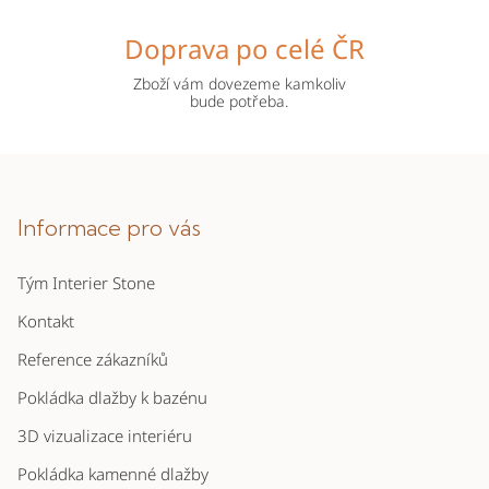
Doprava po celé ČR
Zboží vám dovezeme kamkoliv
bude potřeba.
Z
á
p
Informace pro vás
a
Tým Interier Stone
t
í
Kontakt
Reference zákazníků
Pokládka dlažby k bazénu
3D vizualizace interiéru
Pokládka kamenné dlažby