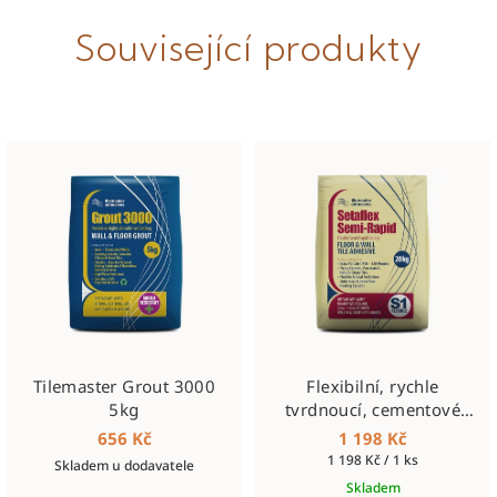
Související produkty
Tilemaster Grout 3000
Flexibilní, rychle
5kg
tvrdnoucí, cementové
lepidlo tř. S1, Semirapid,
656 Kč
1 198 Kč
bílé, 20kg
Měrná
1 198 Kč / 1 ks
Skladem u dodavatele
cena:
Skladem