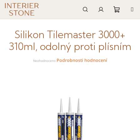
Přejít
na
obsah
Nákupn
Hledat
Přihlášení
Silikon Tilemaster 3000+
košík
310ml, odolný proti plísním
Průměrné
Podrobnosti hodnocení
hodnocení
Neohodnoceno
produktu
je
0,0
z
5
hvězdiček.