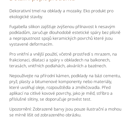
Dekorativní tmel na obklady a mozaiky. Eko produkt pro
ekologické stavby.
Fugabella silikon zajišťuje zvýšenou přilnavost k nesavým
podkladům, zaručuje dlouhodobě estetické spáry bez plísně
a nepropustnost spojů keramických povrchů které jsou
vystavené deformacím.
Pro vnitřní a vnější použití, včetně prostředí s mrazem, na
frakcionaci, dilataci a spáry v obkladech na balkonech,
terasách, vnitřních podlahách, akváriích a bazénech.
Nepoužívejte na přírodní kámen, podklady na bázi cementu,
pryž, plasty a bitumenové komponenty nebo materiály,
které uvolňují oleje, rozpouštědla a změkčovadla. Před
aplikací na citlivé kovové povrchy, jako je měď, stříbro a
příslušné slitiny, se doporučuje provést test.
Upozornění: Zobrazené barvy jsou pouze ilustrační a mohou
se mírně lišit od zobrazeného obrázku.