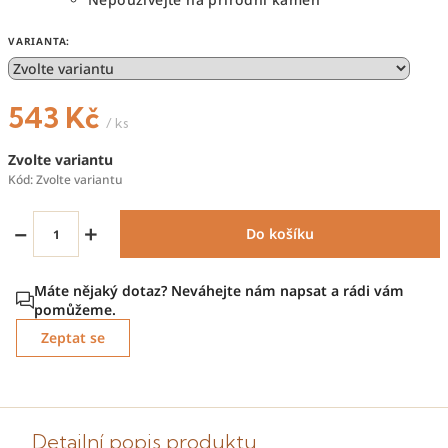
VARIANTA:
543 Kč
/ ks
Měrná
Zvolte variantu
cena:
Kód:
Zvolte variantu
−
+
Do košíku
Zeptat se
Detailní popis produktu