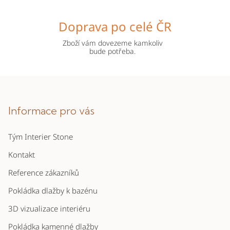
Doprava po celé ČR
Zboží vám dovezeme kamkoliv
bude potřeba.
Z
á
p
Informace pro vás
a
Tým Interier Stone
t
í
Kontakt
Reference zákazníků
Pokládka dlažby k bazénu
3D vizualizace interiéru
Pokládka kamenné dlažby