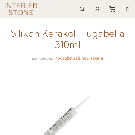
Přejít
na
obsah
Nákupn
Hledat
Přihlášení
Silikon Kerakoll Fugabella
košík
310ml
Průměrné
Podrobnosti hodnocení
hodnocení
Neohodnoceno
produktu
je
0,0
z
5
hvězdiček.