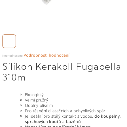
Průměrné
Podrobnosti hodnocení
hodnocení
Neohodnoceno
produktu
je
Silikon Kerakoll Fugabella
0,0
z
5
hvězdiček.
310ml
Ekologický
Velmi pružný
Odolný plísním
Pro těsnění dilatačních a pohyblivých spár
Je ideální pro stálý kontakt s vodou,
do koupelny,
sprchových koutů a bazénů
Nepoužívejte na přírodní kámen