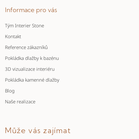
á
p
Informace pro vás
a
Tým Interier Stone
t
í
Kontakt
Reference zákazníků
Pokládka dlažby k bazénu
3D vizualizace interiéru
Pokládka kamenné dlažby
Blog
Naše realizace
Může vás zajímat