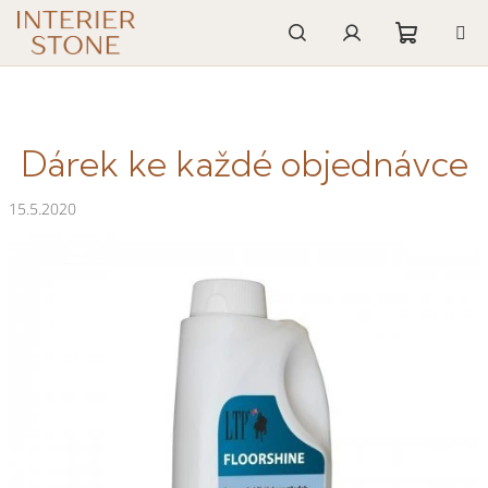
Přejít
na
obsah
Nákupn
Hledat
Přihlášení
košík
Dárek ke každé objednávce
15.5.2020