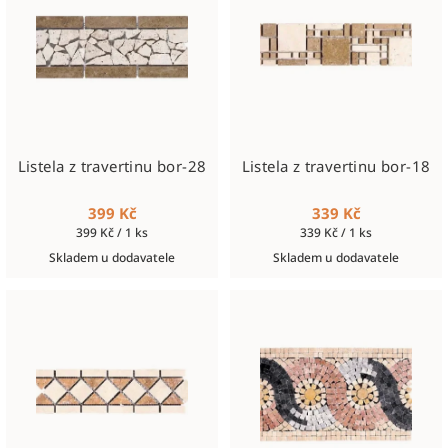
Listela z travertinu bor-28
Listela z travertinu bor-18
399 Kč
339 Kč
Měrná
Měrná
399 Kč / 1 ks
339 Kč / 1 ks
cena:
cena:
Skladem u dodavatele
Skladem u dodavatele