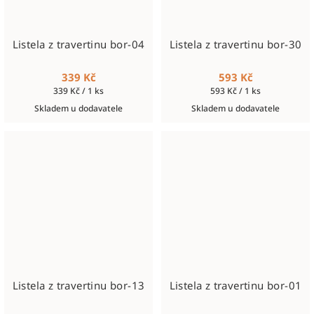
Listela z travertinu bor-04
Listela z travertinu bor-30
339 Kč
593 Kč
Měrná
Měrná
339 Kč / 1 ks
593 Kč / 1 ks
cena:
cena:
Skladem u dodavatele
Skladem u dodavatele
Listela z travertinu bor-13
Listela z travertinu bor-01