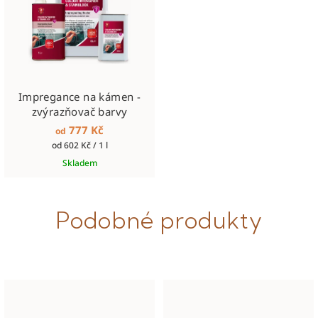
Impregance na kámen -
zvýrazňovač barvy
777 Kč
od
Měrná
od 602 Kč / 1 l
cena:
Skladem
Podobné produkty