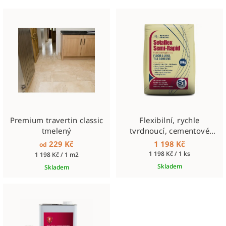
Premium travertin classic
Flexibilní, rychle
tmelený
tvrdnoucí, cementové
lepidlo tř. S1, Semirapid,
229 Kč
1 198 Kč
od
bílé, 20kg
Měrná
1 198 Kč / 1 ks
Měrná
1 198 Kč / 1 m2
cena:
cena:
Skladem
Skladem