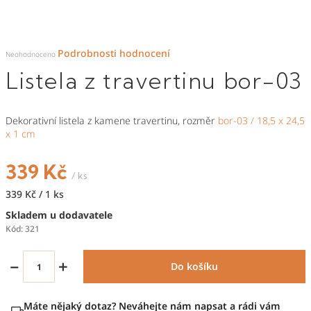
Průměrné
Podrobnosti hodnocení
hodnocení
Neohodnoceno
produktu
je
Listela z travertinu bor-03
0,0
z
5
hvězdiček.
Dekorativní listela z kamene travertinu, rozměr
bor-03 / 18,5 x 24,5
x 1 cm
339 Kč
/ ks
Měrná
339 Kč / 1 ks
cena:
Skladem u dodavatele
Kód:
321
−
+
Do košíku