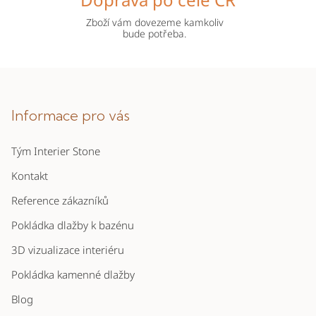
Zboží vám dovezeme kamkoliv
bude potřeba.
Z
á
p
Informace pro vás
a
Tým Interier Stone
t
í
Kontakt
Reference zákazníků
Pokládka dlažby k bazénu
3D vizualizace interiéru
Pokládka kamenné dlažby
Blog