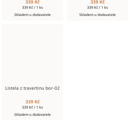
339 Kč
339 Kč
Měrná
Měrná
339 Kč / 1 ks
339 Kč / 1 ks
cena:
cena:
Skladem u dodavatele
Skladem u dodavatele
Listela z travertinu bor-02
339 Kč
Měrná
339 Kč / 1 ks
cena:
Skladem u dodavatele