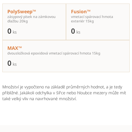
PolySweep™
Fusion™
zásypový písek na zámkovou
vmetací spárovací hmota
dlažbu 20kg
exteriér 15kg
0
0
ks
ks
MAX™
dvousložková epoxidová vmetací spárovací hmota 15kg
0
ks
Množství je vypočteno na základě průměrných hodnot, a je tedy
přibližné. Jakákoli odchylka v šířce nebo hloubce mezery může mít
také velký vliv na navrhované množství.
Z