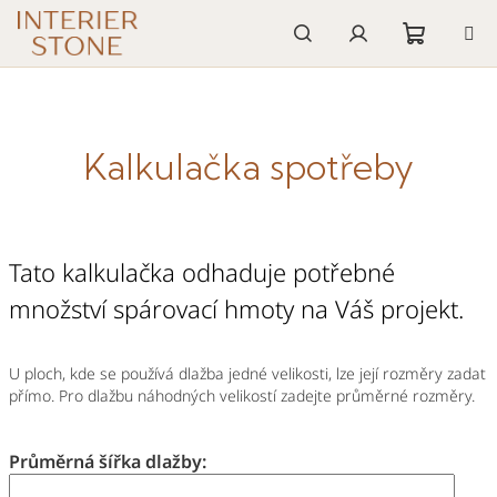
Přejít
na
obsah
Nákupn
Hledat
Přihlášení
košík
Kalkulačka spotřeby
Tato kalkulačka odhaduje potřebné
množství spárovací hmoty na Váš projekt.
U ploch, kde se používá dlažba jedné velikosti, lze její rozměry zadat
přímo. Pro dlažbu náhodných velikostí zadejte průměrné rozměry.
Průměrná šířka dlažby: