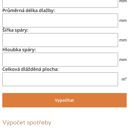
mm
Průměrná délka dlažby:
mm
Šířka spáry:
mm
Hloubka spáry:
mm
Celková dlážděná plocha:
m²
Vypočítat
Výpočet spotřeby