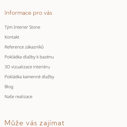
á
p
Informace pro vás
a
Tým Interier Stone
t
í
Kontakt
Reference zákazníků
Pokládka dlažby k bazénu
3D vizualizace interiéru
Pokládka kamenné dlažby
Blog
Naše realizace
Může vás zajímat