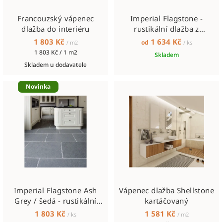
o
Francouzský vápenec
Imperial Flagstone -
d
dlažba do interiéru
rustikální dlažba z
u
kamene
1 803 Kč
1 634 Kč
od
/ m2
/ ks
k
Měrná
1 803 Kč / 1 m2
Skladem
cena:
t
Skladem u dodavatele
ů
Novinka
Imperial Flagstone Ash
Vápenec dlažba Shellstone
Grey / šedá - rustikální
kartáčovaný
dlažba z kamene do
1 803 Kč
1 581 Kč
/ ks
/ m2
interiéru