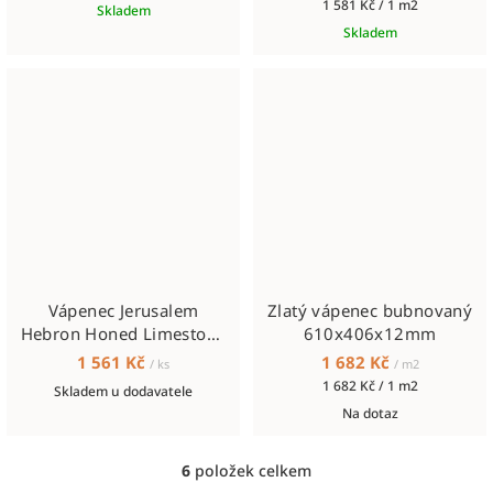
Měrná
1 581 Kč / 1 m2
Skladem
cena:
Skladem
Vápenec Jerusalem
Zlatý vápenec bubnovaný
Hebron Honed Limestone
610x406x12mm
"Shellstone"
1 561 Kč
1 682 Kč
/ ks
/ m2
Měrná
1 682 Kč / 1 m2
Skladem u dodavatele
cena:
Na dotaz
6
položek celkem
O