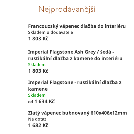
Nejprodávanější
Francouzský vápenec dlažba do interiéru
Skladem u dodavatele
1 803 Kč
Imperial Flagstone Ash Grey / šedá -
rustikální dlažba z kamene do interiéru
Skladem
1 803 Kč
Imperial Flagstone - rustikální dlažba z
kamene
Skladem
1 634 Kč
od
Zlatý vápenec bubnovaný 610x406x12mm
Na dotaz
1 682 Kč