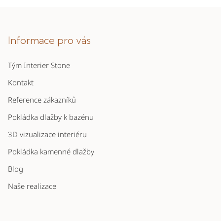
v
Z
l
á
á
p
Informace pro vás
d
a
a
c
Tým Interier Stone
t
í
í
Kontakt
p
r
Reference zákazníků
v
Pokládka dlažby k bazénu
k
y
3D vizualizace interiéru
v
Pokládka kamenné dlažby
ý
p
Blog
i
Naše realizace
s
u