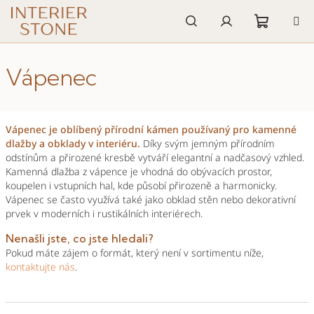
Přejít
na
obsah
Nákupn
Hledat
Přihlášení
Vápenec
košík
Vápenec je oblíbený přírodní kámen používaný pro kamenné
dlažby a obklady v interiéru.
Díky svým jemným přírodním
odstínům a přirozené kresbě vytváří elegantní a nadčasový vzhled.
Kamenná dlažba z vápence je vhodná do obývacích prostor,
koupelen i vstupních hal, kde působí přirozeně a harmonicky.
Vápenec se často využívá také jako obklad stěn nebo dekorativní
prvek v moderních i rustikálních interiérech.
Nenašli jste, co jste hledali?
Pokud máte zájem o formát, který není v sortimentu níže,
kontak
tujte
nás
.