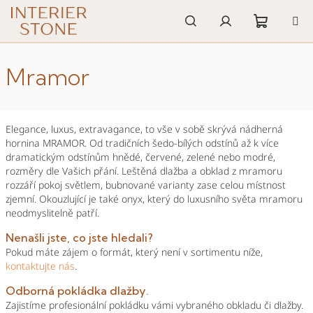
Přejít
na
obsah
Nákupn
Hledat
Přihlášení
Mramor
košík
Elegance, luxus, extravagance, to vše v sobě skrývá nádherná
hornina MRAMOR.
Od tradičních šedo-bílých odstínů až k více
dramatickým odstínům hnědé, červené, zelené nebo modré,
rozměry dle Vašich přání.
Leštěná dlažba a obklad z mramoru
rozzáří pokoj světlem, bubnované varianty zase celou místnost
zjemní.
Okouzlující je také onyx, který do luxusního světa mramoru
neodmyslitelně patří.
Nenašli jste, co jste hledali?
Pokud máte zájem o formát, který není v sortimentu níže,
kont
aktujte
nás
.
Odborná pokládka dlažby.
Zajistíme profesionální pokládku vámi vybraného obkladu či dlažby.