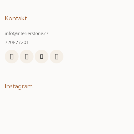
Kontakt
info
@
interierstone.cz
720877201
Instagram