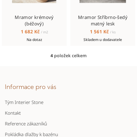
Mramor krémový
Mramor Stříbrno-šedý
(béžový)
matný lesk
1 682 Kč
1 561 Kč
/ m2
/ ks
Na dotaz
Skladem u dodavatele
4
položek celkem
O
v
Z
l
á
á
p
Informace pro vás
d
a
a
c
Tým Interier Stone
t
í
í
Kontakt
p
r
Reference zákazníků
v
Pokládka dlažby k bazénu
k