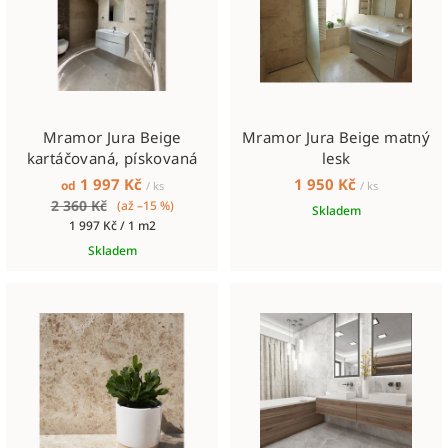
i
k
s
t
p
ů
r
o
Mramor Jura Beige
Mramor Jura Beige matný
d
kartáčovaná, pískovaná
lesk
u
1 997 Kč
1 950 Kč
od
/ ks
/ ks
k
2 360 Kč
(až –15 %)
Skladem
Měrná
t
1 997 Kč / 1 m2
cena:
Skladem
ů