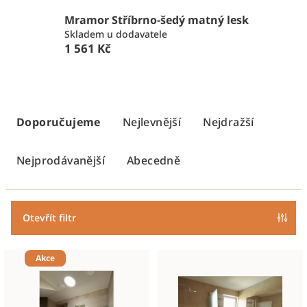
Mramor Stříbrno-šedý matný lesk
Skladem u dodavatele
1 561 Kč
Ř
a
Doporučujeme
Nejlevnější
Nejdražší
z
e
Nejprodávanější
Abecedně
n
í
p
Otevřít filtr
r
V
o
Akce
ý
d
p
u