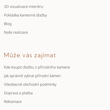
y
3D vizualizace interiéru
v
Pokládka kamenné dlažby
ý
p
Blog
i
Naše realizace
s
u
Může vás zajímat
Kde koupit dlažbu z přírodního kamene
Jak správně vybrat přírodní kámen
Všeobecné obchodní podmínky
Doprava a platba
Reklamace